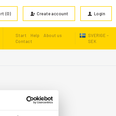
rt
0
Create account
Login
Start
Help
About us
SVERIGE -
Contact
SEK