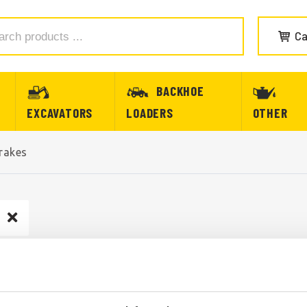
Ca
BACKHOE
EXCAVATORS
LOADERS
OTHER
rakes
PARKING BRAKE