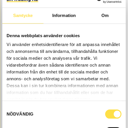
Samtycke
Information
Om
Denna webbplats använder cookies
Vi använder enhetsidentifierare för att anpassa innehållet
och annonserna till användarna, tillhandahålla funktioner
för sociala medier och analysera vår trafik. Vi
vidarebefordrar även sådana identifierare och annan
information från din enhet till de sociala medier och
annons- och analysföretag som vi samarbetar med.
Dessa kan i sin tur kombinera informationen med annan
information som du har tillhandahållit eller som de har
Position 11 to L330D wheel loaders are available as
samlat in när du har använt deras tjänster.
parts here at BA Trading. Our parts to wheel loaders
Samtyckesval
L330D exist as new, used or refurbished trade-in parts
NÖDVÄNDIG
both as originals and non-original parts. We have parts
like position 11 for all Volvo construction machines and