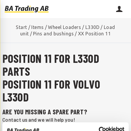
Start
/
Items
/
Wheel Loaders
/
L330D
/
Load
unit
/
Pins and bushings
/
XX Position 11
POSITION 11 FOR L330D
PARTS
POSITION 11 FOR VOLVO
L330D
ARE YOU MISSING A SPARE PART?
Contact us and we will help you!
+46 (0) 152-32500
info@batrading.se