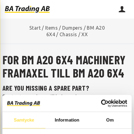
Start
/
Items
/
Dumpers
/
BM A20
6X4
/
Chassis
/
XX
FOR BM A20 6X4 MACHINERY
FRAMAXEL TILL BM A20 6X4
ARE YOU MISSING A SPARE PART?
Contact us and we will help you!
+46 (0) 152-32500
info@batrading.se
to BM A20 6X4 dumpers are available as parts here at
Samtycke
Information
Om
BA Trading. Our machinery parts to dumpers are
available as new or used parts and carefully