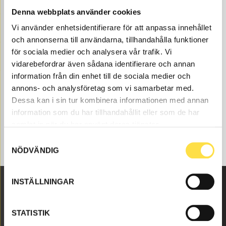
refurbished machinery parts both original and non-
Denna webbplats använder cookies
original. We have machinery like for all Volvo
Vi använder enhetsidentifierare för att anpassa innehållet
construction machines and these machinery parts like
och annonserna till användarna, tillhandahålla funktioner
o-ring (13946899, CH899, 249500300, 946899) to that
för sociala medier och analysera vår trafik. Vi
fits Volvo dumpers BM A20 6X4.
vidarebefordrar även sådana identifierare och annan
information från din enhet till de sociala medier och
annons- och analysföretag som vi samarbetar med.
Dessa kan i sin tur kombinera informationen med annan
information som du har tillhandahållit eller som de har
samlat in när du har använt deras tjänster.
Samtyckesval
NÖDVÄNDIG
INSTÄLLNINGAR
Malmbyvägen 16
STATISTIK
645 47 Strängnäs