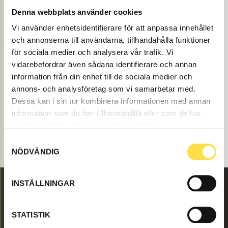
renovated Volvo parts both as original and non-
Denna webbplats använder cookies
original. We have Volvo parts to position 2 for all Volvo
Vi använder enhetsidentifierare för att anpassa innehållet
construction machines and these Volvo parts like shim
och annonserna till användarna, tillhandahålla funktioner
(1171-75110, SH5110, 117204110) etc for position 2 that is
för sociala medier och analysera vår trafik. Vi
suitable for Volvo wheel loaders 1640.
vidarebefordrar även sådana identifierare och annan
information från din enhet till de sociala medier och
annons- och analysföretag som vi samarbetar med.
Dessa kan i sin tur kombinera informationen med annan
information som du har tillhandahållit eller som de har
samlat in när du har använt deras tjänster.
Samtyckesval
NÖDVÄNDIG
INSTÄLLNINGAR
Malmbyvägen 16
STATISTIK
645 47 Strängnäs