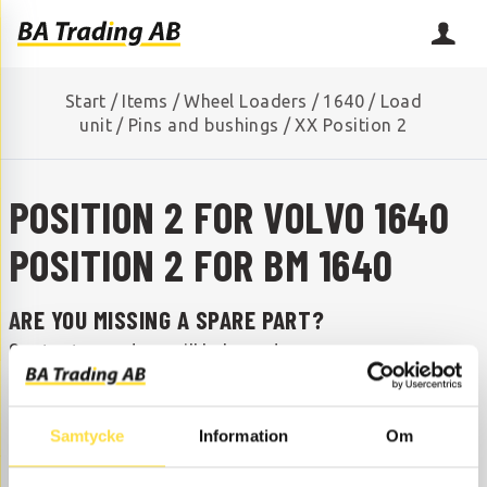
Start
/
Items
/
Wheel Loaders
/
1640
/
Load
unit
/
Pins and bushings
/
XX Position 2
POSITION 2 FOR VOLVO 1640
POSITION 2 FOR BM 1640
ARE YOU MISSING A SPARE PART?
Contact us and we will help you!
+46 (0) 152-32500
info@batrading.se
Here you find Position 2 to 1640 wheel loaders as Volvo
Samtycke
Information
Om
parts at BA Trading. Our Position 2 for wheel loaders
1640 are available as new, refurbished and used,