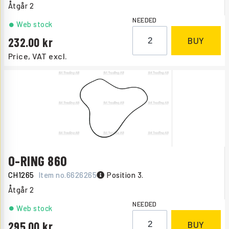
Åtgår
2
NEEDED
Web stock
232.00
BUY
Price, VAT excl.
O-RING 860
CH1265
Item no.
6626265
Position 3.
Åtgår
2
NEEDED
Web stock
295.00
BUY