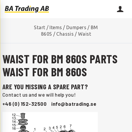
Start
/
Items
/
Dumpers
/
BM
860S
/
Chassis
/
Waist
WAIST FOR BM 860S PARTS
WAIST FOR BM 860S
ARE YOU MISSING A SPARE PART?
Contact us and we will help you!
+46 (0) 152-32500
info@batrading.se