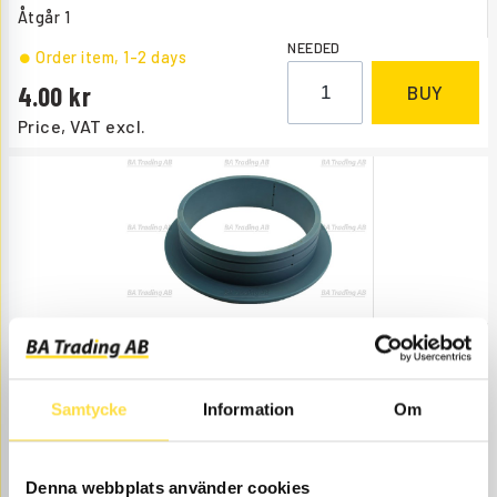
Åtgår
1
NEEDED
Order item
, 1-2 days
4.00
BUY
Price, VAT excl.
BUSHING U/D
CH267UD
Item no.
6626267UD
Position 10 UD.
Samtycke
Information
Om
Åtgår
1
NEEDED
Web stock
Denna webbplats använder cookies
6 636.00
BUY