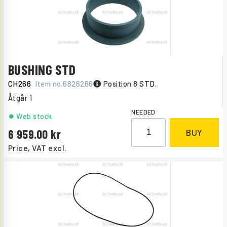
BUSHING STD
CH266
Item no.
6626266
Position 8 STD.
Åtgår
1
NEEDED
Web stock
6 959.00
BUY
Price, VAT excl.