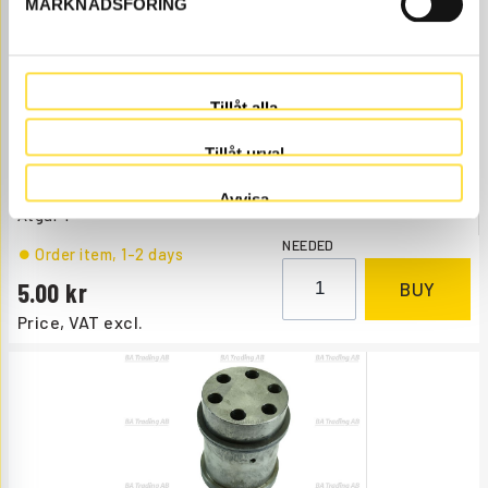
MARKNADSFÖRING
Tillåt alla
O-RING
Tillåt urval
CH240
Item no.
968240
Position 11 UD.
Avvisa
Åtgår
1
NEEDED
Order item
, 1-2 days
5.00
BUY
Price, VAT excl.