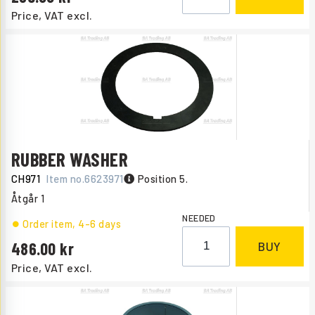
Price, VAT excl.
RUBBER WASHER
CH971
Item no.
6623971
Position 5.
Åtgår
1
NEEDED
Order item
, 4-6 days
486.00
BUY
Price, VAT excl.