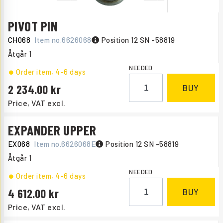
PIVOT PIN
CH068
Item no.
6626068
Position 12 SN -58819
Åtgår
1
NEEDED
Order item
, 4-6 days
2 234.00
BUY
Price, VAT excl.
EXPANDER UPPER
EX068
Item no.
6626068E
Position 12 SN -58819
Åtgår
1
NEEDED
Order item
, 4-6 days
4 612.00
BUY
Price, VAT excl.