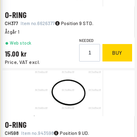
O-RING
CH377
Item no.
6626377
Position 9 STD.
Åtgår
1
NEEDED
Web stock
15.00
BUY
Price, VAT excl.
O-RING
CH598
Item no.
943598
Position 9 UD.