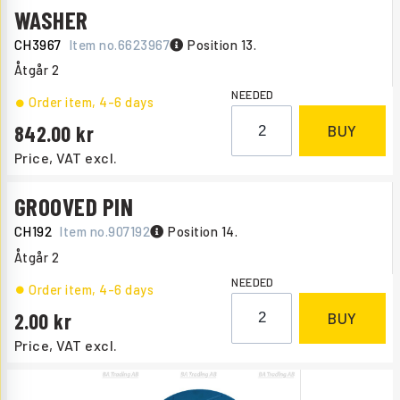
WASHER
CH3967
Item no.
6623967
Position 13.
Åtgår
2
NEEDED
Order item
, 4-6 days
842.00
BUY
Price, VAT excl.
GROOVED PIN
CH192
Item no.
907192
Position 14.
Åtgår
2
NEEDED
Order item
, 4-6 days
2.00
BUY
Price, VAT excl.