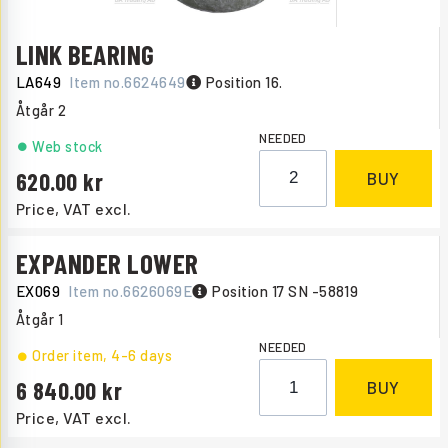
LINK BEARING
LA649
Item no.
6624649
Position 16.
Åtgår
2
NEEDED
Web stock
620.00
BUY
Price, VAT excl.
EXPANDER LOWER
EX069
Item no.
6626069E
Position 17 SN -58819
Åtgår
1
NEEDED
Order item
, 4-6 days
6 840.00
BUY
Price, VAT excl.