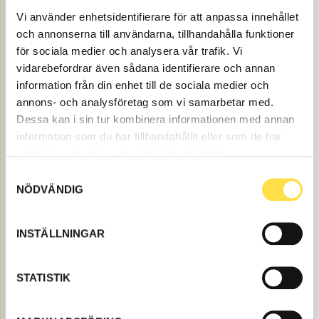
Vi använder enhetsidentifierare för att anpassa innehållet
Price, VAT excl.
och annonserna till användarna, tillhandahålla funktioner
för sociala medier och analysera vår trafik. Vi
vidarebefordrar även sådana identifierare och annan
information från din enhet till de sociala medier och
annons- och analysföretag som vi samarbetar med.
Dessa kan i sin tur kombinera informationen med annan
information som du har tillhandahållit eller som de har
samlat in när du har använt deras tjänster.
O-RING
Samtyckesval
CH899
Item no.
13946899
Position 11 STD.
NÖDVÄNDIG
Åtgår
1
NEEDED
Web stock
INSTÄLLNINGAR
136.00
BUY
Price, VAT excl.
STATISTIK