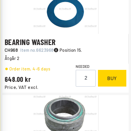
BEARING WASHER
CH968
Item no.
6623968
Position 15.
Åtgår
2
NEEDED
Order item
, 4-6 days
648.00
BUY
Price, VAT excl.