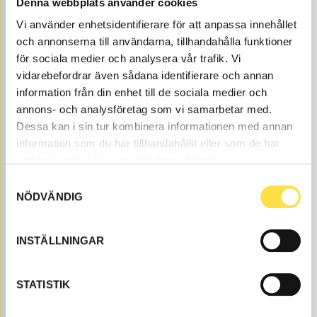
Denna webbplats använder cookies
11 470.00
BUY
Vi använder enhetsidentifierare för att anpassa innehållet
Price, VAT excl.
och annonserna till användarna, tillhandahålla funktioner
för sociala medier och analysera vår trafik. Vi
vidarebefordrar även sådana identifierare och annan
information från din enhet till de sociala medier och
annons- och analysföretag som vi samarbetar med.
Dessa kan i sin tur kombinera informationen med annan
information som du har tillhandahållit eller som de har
samlat in när du har använt deras tjänster.
RUBBER CUSHION TAILBOARD
Samtyckesval
NÖDVÄNDIG
CH1111
Item no.
351111
Åtgår
1
INSTÄLLNINGAR
NEEDED
Web stock
71.00
BUY
STATISTIK
Price, VAT excl.