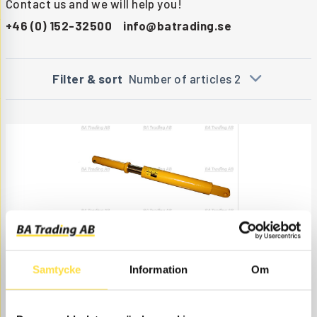
Contact us and we will help you!
+46 (0) 152-32500
info@batrading.se
Filter & sort
Number of articles 2
GAS STRUT TAILBOARD
FJ457
Item no.
11050457
Samtycke
Information
Om
Åtgår
1
NEEDED
Web stock