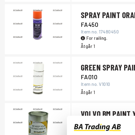
SPRAY PAINT OR
FA450
Item no.
17480450
For railing.
Åtgår
1
GREEN SPRAY PAI
FA010
Item no.
V1010
Åtgår
1
VOLVO BM PAINT 
FA627
Item no.
11990627