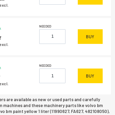
excl.
NEEDED
k
BUY
excl.
NEEDED
k
BUY
excl.
s are available as new or used parts and carefully
ion machines and these machinery parts like volvo bm
vo bm paint yellow 1 liter (11990627, FA627, 482108050),