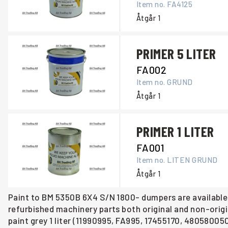
Item no.
FA4125
Åtgår
1
PRIMER 5 LITER
FA002
Item no.
GRUND
Åtgår
1
PRIMER 1 LITER
FA001
Item no.
LITEN GRUND
Åtgår
1
Paint to BM 5350B 6X4 S/N 1800- dumpers are available a
refurbished machinery parts both original and non-origi
paint grey 1 liter (11990995, FA995, 17455170, 480580050