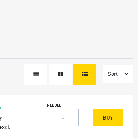
Sort
NEEDED
k
BUY
excl.