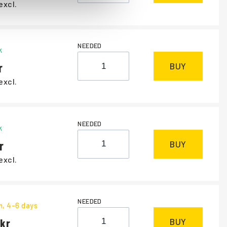
excl.
NEEDED
k
BUY
excl.
NEEDED
k
BUY
excl.
NEEDED
m
, 4-6 days
BUY