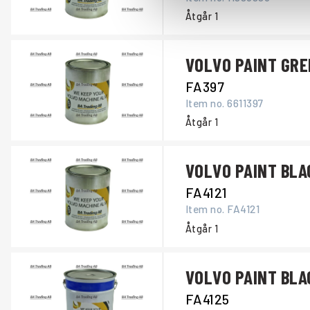
Åtgår
1
VOLVO PAINT GRE
FA397
Item no.
6611397
Åtgår
1
VOLVO PAINT BLAC
FA4121
Item no.
FA4121
Åtgår
1
VOLVO PAINT BLA
FA4125