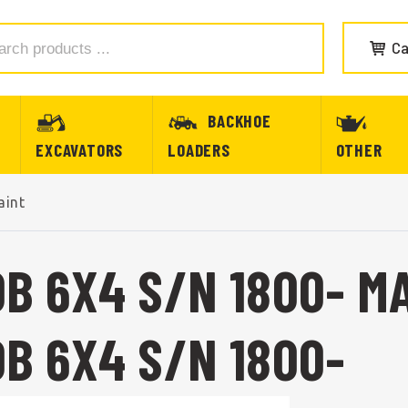
Ca
BACKHOE
EXCAVATORS
LOADERS
OTHER
aint
0B 6X4 S/N 1800- M
B 6X4 S/N 1800-