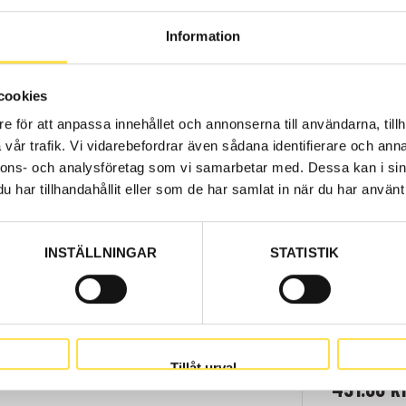
Information
YELLOW 5 LITER
Web stoc
cookies
1 955.00
e för att anpassa innehållet och annonserna till användarna, tillh
Price, VAT 
vår trafik. Vi vidarebefordrar även sådana identifierare och anna
nnons- och analysföretag som vi samarbetar med. Dessa kan i sin
har tillhandahållit eller som de har samlat in när du har använt 
NT GREY
Web stoc
502.00
INSTÄLLNINGAR
STATISTIK
Price, VAT 
REY 1 LITER
Web stoc
Tillåt urval
451.00