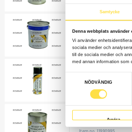
Åtgår
1
Samtycke
VOLVO BM PAINT 
Denna webbplats använder 
FA628
Vi använder enhetsidentifierar
Item no.
11990628
sociala medier och analysera 
Åtgår
1
till de sociala medier och a
med annan information som du 
VOLVO SPRAY PAI
Samtyckesval
FA846
NÖDVÄNDIG
Item no.
11990846
Åtgår
1
VOLVO BM PAINT G
Avvisa
FA995
Item no.
11990995