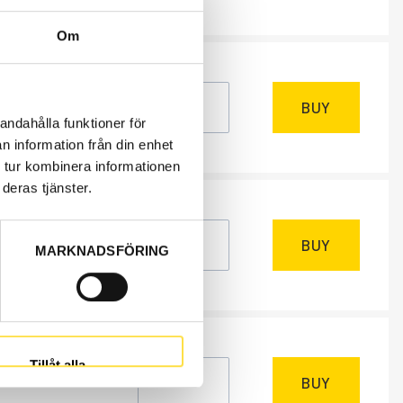
Om
NEEDED
k
BUY
andahålla funktioner för
excl.
n information från din enhet
 tur kombinera informationen
deras tjänster.
NEEDED
k
BUY
MARKNADSFÖRING
excl.
NEEDED
k
Tillåt alla
BUY