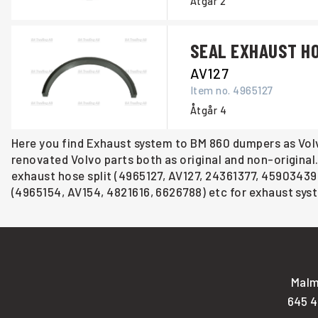
Åtgår
2
SEAL EXHAUST HO
AV127
Item no.
4965127
Åtgår
4
Here you find Exhaust system to BM 860 dumpers as Volv
renovated Volvo parts both as original and non-original
exhaust hose split (4965127, AV127, 24361377, 45903439)
(4965154, AV154, 4821616, 6626788) etc for exhaust syst
Malm
645 4