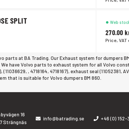
SE SPLIT
Web stoc
270.00
Price, VAT 
o parts at BA Trading. Our Exhaust system for dumpers BM 
. We have Volvo parts to exhaust system for all Volvo cons
, (11036629, , 4718164, 4718167), exhaust seal (11052381, 
em that is suitable for Volvo dumpers BM 860.
byvägen 16
info@batrading.se
+46 (0) 152
7 Strängnäs