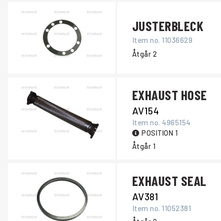
JUSTERBLECK
Item no.
11036629
Åtgår
2
EXHAUST HOSE
AV154
Item no.
4965154
POSITION 1
Åtgår
1
EXHAUST SEAL
AV381
Item no.
11052381