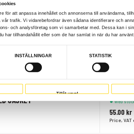
1 823.00
cookies
Price, VAT 
e för att anpassa innehållet och annonserna till användarna, tillh
vår trafik. Vi vidarebefordrar även sådana identifierare och anna
nnons- och analysföretag som vi samarbetar med. Dessa kan i sin
har tillhandahållit eller som de har samlat in när du har använt 
Order ite
INSTÄLLNINGAR
STATISTIK
75.00
Price, VAT 
Tillåt urval
LD GASKET
Web stoc
55.00
Price, VAT 