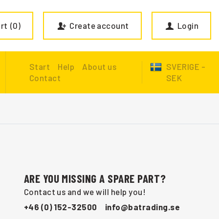
rt
0
Create account
Login
Start
Help
About us
SVERIGE -
Contact
SEK
ARE YOU MISSING A SPARE PART?
Contact us and we will help you!
+46 (0) 152-32500
info@batrading.se