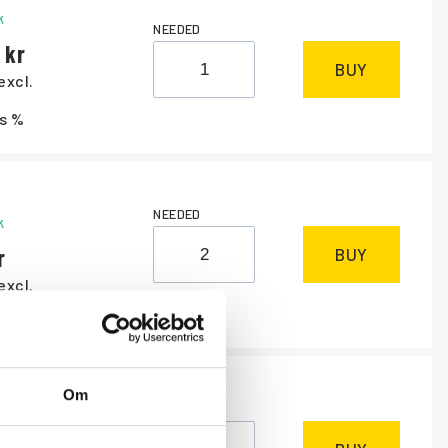
k
NEEDED
BUY
excl.
s %
NEEDED
k
BUY
excl.
Om
NEEDED
m
, days