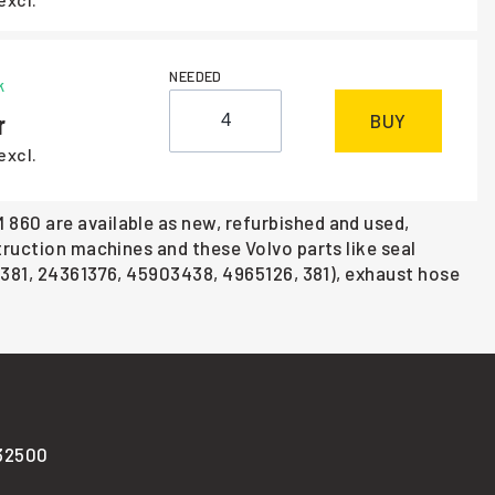
NEEDED
k
BUY
excl.
860 are available as new, refurbished and used,
truction machines and these Volvo parts like seal
AV381, 24361376, 45903438, 4965126, 381), exhaust hose
-32500