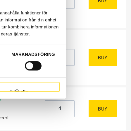
BUY
excl.
andahålla funktioner för
n information från din enhet
 tur kombinera informationen
deras tjänster.
NEEDED
m
, 4-6 days
MARKNADSFÖRING
BUY
excl.
Tillåt alla
NEEDED
k
BUY
excl.