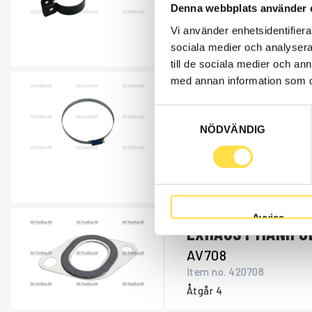
Denna webbplats använder 
Incl. Screw, Nut & Tray
POSITION 10
Vi använder enhetsidentifierar
sociala medier och analysera 
Åtgår
1
till de sociala medier och a
med annan information som du 
CLAMP
Samtyckesval
AV295
NÖDVÄNDIG
Item no.
7191295
Incl. Screw, nut and tray
POSITION 11
Åtgår
1
Avvisa
EXHAUST MANIFO
AV708
Item no.
420708
Åtgår
4