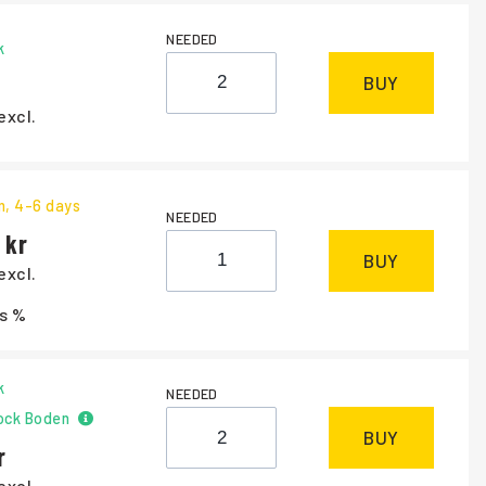
NEEDED
k
BUY
excl.
m
, 4-6 days
NEEDED
BUY
excl.
s %
k
NEEDED
ock Boden
BUY
excl.