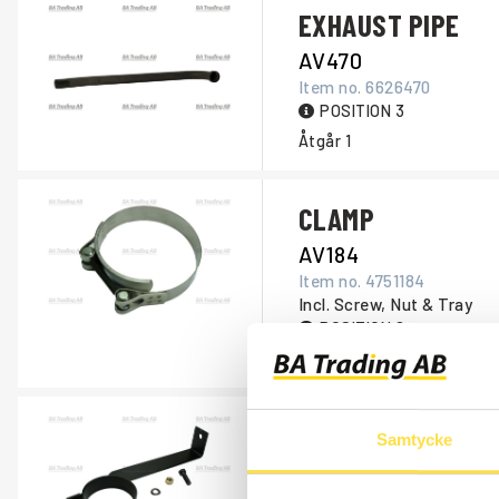
EXHAUST PIPE
AV470
Item no.
6626470
POSITION 3
Åtgår
1
CLAMP
AV184
Item no.
4751184
Incl. Screw, Nut & Tray
POSITION 8
Åtgår
2
CLAMP COMPLET
Samtycke
AV471
Item no.
AV471