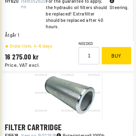
HY620
Item
352620
For the guarantee to apply,
no.
the hydraulic oil filters should
Steering.
be replaced! Extrafilter
should be replaced after 40
hours.
Åtgår
1
NEEDED
Order item
, 4-6 days
16 275.00
BUY
Price, VAT excl.
FILTER CARTRIDGE
FI5518
Item no.
15022518
Bytesintervall 1000h.