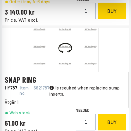
Order item
, 4-6 days
3 140.00
BUY
Price, VAT excl.
SNAP RING
HY787
Item
6621787
Is required when replacing pump
no.
inserts.
Åtgår
1
NEEDED
Web stock
61.00
BUY
Price, VAT excl.