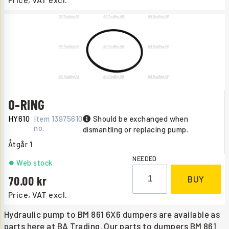
O-RING
HY610
Item
13975610
Should be exchanged when
no.
dismantling or replacing pump.
Åtgår
1
NEEDED
Web stock
70.00
BUY
Price, VAT excl.
Hydraulic pump to BM 861 6X6 dumpers are available as
parts here at BA Trading. Our parts to dumpers BM 861