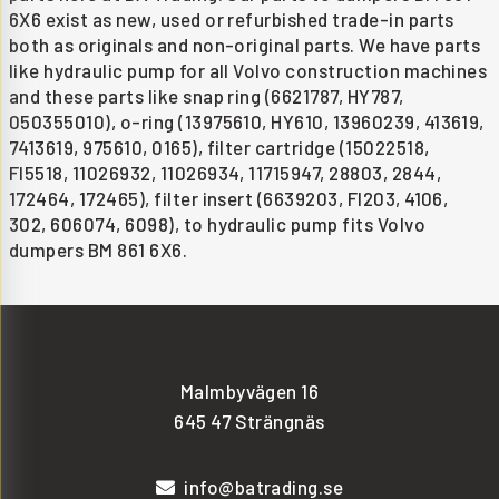
6X6 exist as new, used or refurbished trade-in parts
both as originals and non-original parts. We have parts
like hydraulic pump for all Volvo construction machines
and these parts like snap ring (6621787, HY787,
050355010), o-ring (13975610, HY610, 13960239, 413619,
7413619, 975610, 0165), filter cartridge (15022518,
FI5518, 11026932, 11026934, 11715947, 28803, 2844,
172464, 172465), filter insert (6639203, FI203, 4106,
302, 606074, 6098), to hydraulic pump fits Volvo
dumpers BM 861 6X6.
Malmbyvägen 16
645 47 Strängnäs
info@batrading.se