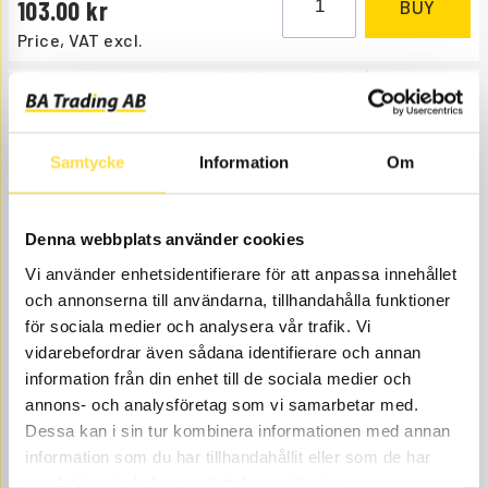
103.00
BUY
Price, VAT excl.
Samtycke
Information
Om
Denna webbplats använder cookies
PUMP ELEMENT
Vi använder enhetsidentifierare för att anpassa innehållet
HY593
Item no.
6211593
Fits HY620.
och annonserna till användarna, tillhandahålla funktioner
Åtgår
1
för sociala medier och analysera vår trafik. Vi
vidarebefordrar även sådana identifierare och annan
NEEDED
Order item
, 4-6 days
information från din enhet till de sociala medier och
6 754.00
BUY
annons- och analysföretag som vi samarbetar med.
Price, VAT excl.
Dessa kan i sin tur kombinera informationen med annan
information som du har tillhandahållit eller som de har
samlat in när du har använt deras tjänster.