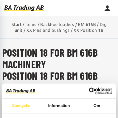
Start
/
Items
/
Backhoe loaders
/
BM 616B
/
Dig
unit
/
XX Pins and bushings
/
XX Position 18
POSITION 18 FOR BM 616B
MACHINERY
POSITION 18 FOR BM 616B
ARE YOU MISSING A SPARE PART?
Contact us and we will help you!
+46 (0) 152-32500
info@batrading.se
Samtycke
Information
Om
Position 18 to BM 616B backhoe loaders are available as