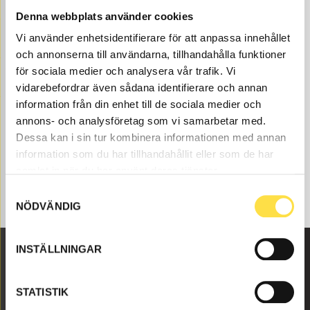
parts here at BA Trading. Our machinery parts to
Denna webbplats använder cookies
backhoe loaders are available as new or used parts and
Vi använder enhetsidentifierare för att anpassa innehållet
carefully refurbished machinery parts both original and
och annonserna till användarna, tillhandahålla funktioner
non-original. We have machinery like position 18 for all
Volvo construction machines and these machinery
för sociala medier och analysera vår trafik. Vi
parts like shim (1171-75110, SH5110, 117204110) to
vidarebefordrar även sådana identifierare och annan
position 18 that fits Volvo backhoe loaders BM 616B.
information från din enhet till de sociala medier och
annons- och analysföretag som vi samarbetar med.
Dessa kan i sin tur kombinera informationen med annan
information som du har tillhandahållit eller som de har
samlat in när du har använt deras tjänster.
Samtyckesval
NÖDVÄNDIG
INSTÄLLNINGAR
Malmbyvägen 16
STATISTIK
645 47 Strängnäs