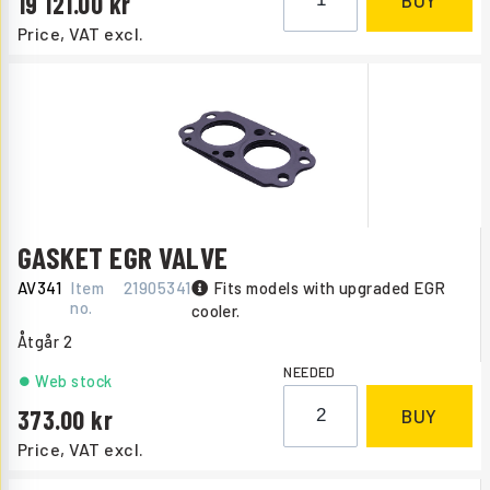
19 121.00
Price, VAT excl.
GASKET EGR VALVE
AV341
Item
21905341
Fits models with upgraded EGR
no.
cooler.
Åtgår
2
NEEDED
Web stock
373.00
BUY
Price, VAT excl.