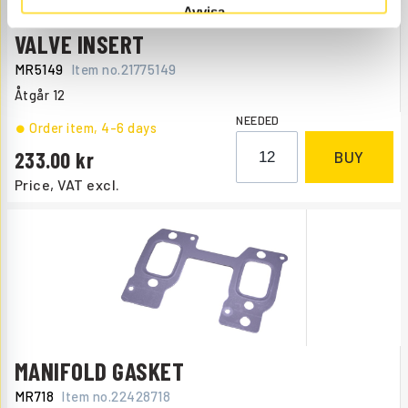
Avvisa
VALVE INSERT
MR5149
Item no.
21775149
Åtgår
12
NEEDED
Order item
, 4-6 days
233.00
BUY
Price, VAT excl.
MANIFOLD GASKET
MR718
Item no.
22428718