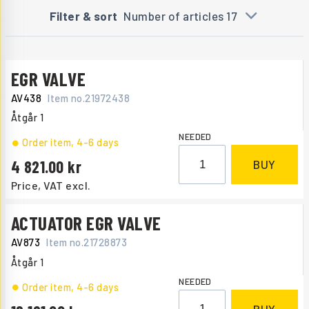
Filter & sort
Number of articles 17
EGR VALVE
AV438
Item no.
21972438
Åtgår
1
NEEDED
Order item
, 4-6 days
4 821.00
BUY
Price, VAT excl.
ACTUATOR EGR VALVE
AV873
Item no.
21728873
Åtgår
1
NEEDED
Order item
, 4-6 days
BUY