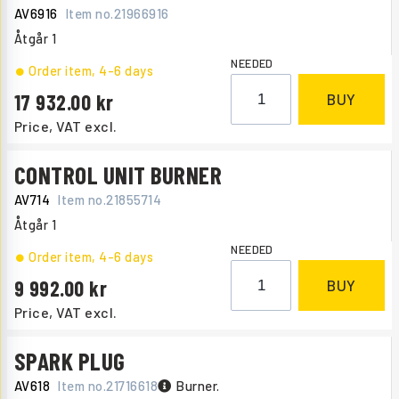
AV6916
Item no.
21966916
Åtgår
1
NEEDED
Order item
, 4-6 days
17 932.00
BUY
Price, VAT excl.
CONTROL UNIT BURNER
AV714
Item no.
21855714
Åtgår
1
NEEDED
Order item
, 4-6 days
9 992.00
BUY
Price, VAT excl.
SPARK PLUG
AV618
Item no.
21716618
Burner.