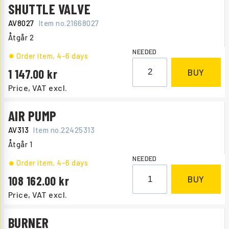
SHUTTLE VALVE
AV8027
Item no.
21668027
Åtgår
2
NEEDED
Order item
, 4-6 days
1 147.00
BUY
Price, VAT excl.
AIR PUMP
AV313
Item no.
22425313
Åtgår
1
NEEDED
Order item
, 4-6 days
108 162.00
BUY
Price, VAT excl.
BURNER