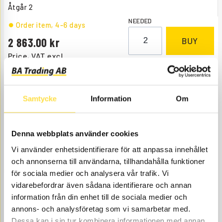
Åtgår
2
NEEDED
Order item
, 4-6 days
2 863.00
BUY
Price, VAT excl.
IGNITION CABLE
AV414
Item no.
21924414
Samtycke
Information
Om
Åtgår
2
NEEDED
Order item
, 4-6 days
Denna webbplats använder cookies
3 043.00
BUY
Vi använder enhetsidentifierare för att anpassa innehållet
Price, VAT excl.
och annonserna till användarna, tillhandahålla funktioner
för sociala medier och analysera vår trafik. Vi
IGNITION DEVICE
vidarebefordrar även sådana identifierare och annan
information från din enhet till de sociala medier och
AV544
Item no.
22197544
annons- och analysföretag som vi samarbetar med.
Åtgår
1
Dessa kan i sin tur kombinera informationen med annan