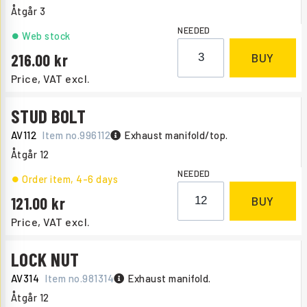
Åtgår
3
NEEDED
Web stock
216.00
BUY
Price, VAT excl.
STUD BOLT
AV112
Item no.
996112
Exhaust manifold/top.
Åtgår
12
NEEDED
Order item
, 4-6 days
121.00
BUY
Price, VAT excl.
LOCK NUT
AV314
Item no.
981314
Exhaust manifold.
Åtgår
12