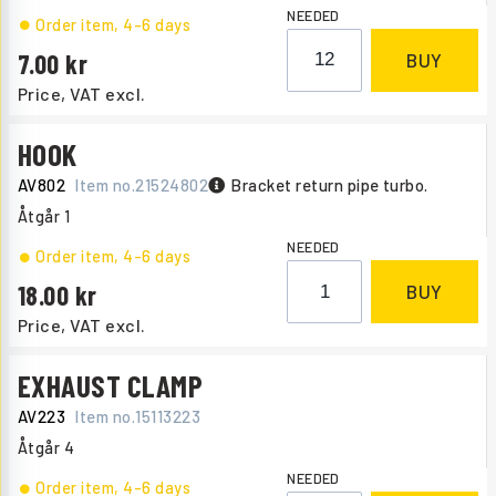
NEEDED
Order item
, 4-6 days
7.00
BUY
Price, VAT excl.
HOOK
AV802
Item no.
21524802
Bracket return pipe turbo.
Åtgår
1
NEEDED
Order item
, 4-6 days
18.00
BUY
Price, VAT excl.
EXHAUST CLAMP
AV223
Item no.
15113223
Åtgår
4
NEEDED
Order item
, 4-6 days