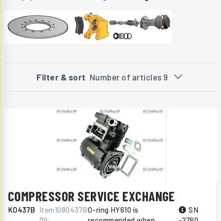
Filter & sort
Number of articles 9
COMPRESSOR SERVICE EXCHANGE
KO437B
Item
1080437B
O-ring HY610 is
SN
no.
recommended when
-2760