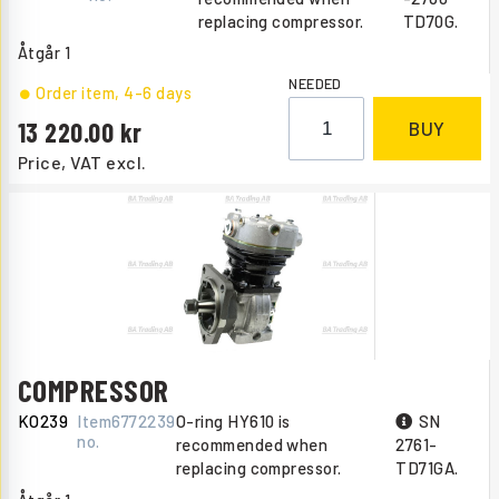
replacing compressor.
TD70G.
Åtgår
1
NEEDED
Order item
, 4-6 days
13 220.00
BUY
Price, VAT excl.
COMPRESSOR
KO239
Item
6772239
O-ring HY610 is
SN
no.
recommended when
2761-
replacing compressor.
TD71GA.