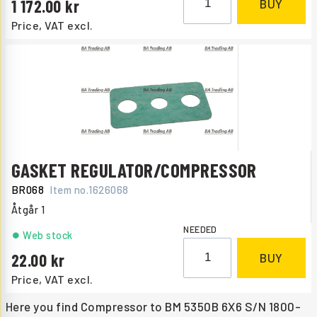
1 172.00
BUY
Price, VAT excl.
GASKET REGULATOR/COMPRESSOR
BR068
Item no.
1626068
Åtgår
1
NEEDED
Web stock
22.00
BUY
Price, VAT excl.
Here you find Compressor to BM 5350B 6X6 S/N 1800-