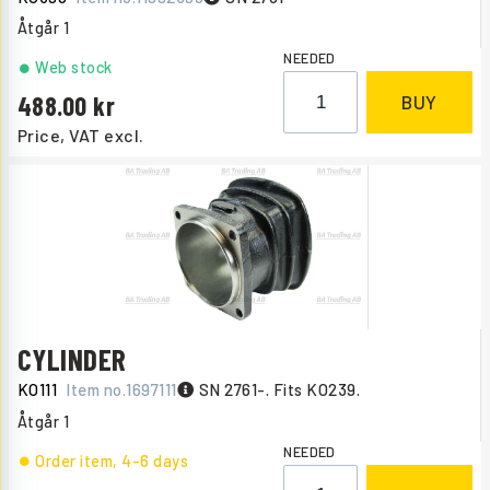
Åtgår
1
NEEDED
Web stock
488.00
BUY
Price, VAT excl.
CYLINDER
KO111
Item no.
1697111
SN 2761-. Fits KO239.
Åtgår
1
NEEDED
Order item
, 4-6 days