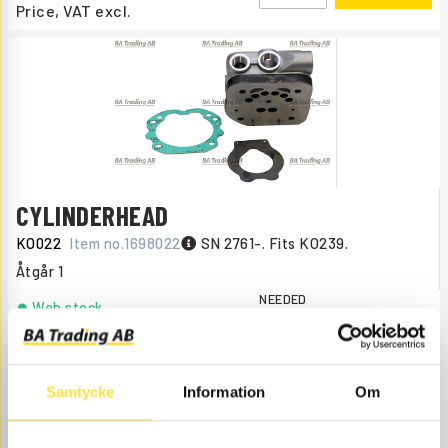
Price, VAT excl.
CYLINDERHEAD
KO022
Item no.
1698022
SN 2761-. Fits KO239.
Åtgår
1
NEEDED
Web stock
1 834.00
BUY
Price, VAT excl.
Samtycke
Information
Om