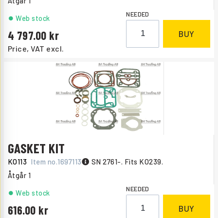
Åtgår
1
NEEDED
Web stock
4 797.00
BUY
Price, VAT excl.
GASKET KIT
KO113
Item no.
1697113
SN 2761-. Fits KO239.
Åtgår
1
NEEDED
Web stock
616.00
BUY