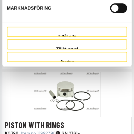
MARKNADSFÖRING
REGULATOR
BR895
Item no.
6779895
SN 2761-
Åtgår
1
Tillåt alla
NEEDED
Order item
, 4-6 days
Tillåt urval
2 030.00
BUY
Avvisa
Price, VAT excl.
PISTON WITH RINGS
KO390
Item no.
11992390
SN 2761-