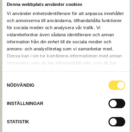
Denna webbplats använder cookies
Vi använder enhetsidentifierare för att anpassa innehållet
och annonserna till användarna, tillhandahålla funktioner
för sociala medier och analysera vår trafik. Vi
vidarebefordrar även sådana identifierare och annan
O-RING
information från din enhet till de sociala medier och
HY610
Item
13975610
Bör bytas vid demontering eller
annons- och analysföretag som vi samarbetar med.
no.
byte av pump.
Dessa kan i sin tur kombinera informationen med annan
Åtgår
1
information som du har tillhandahållit eller som de har
NEEDED
samlat in när du har använt deras tjänster.
Web stock
Samtyckesval
70.00
BUY
NÖDVÄNDIG
Price, VAT excl.
INSTÄLLNINGAR
STATISTIK