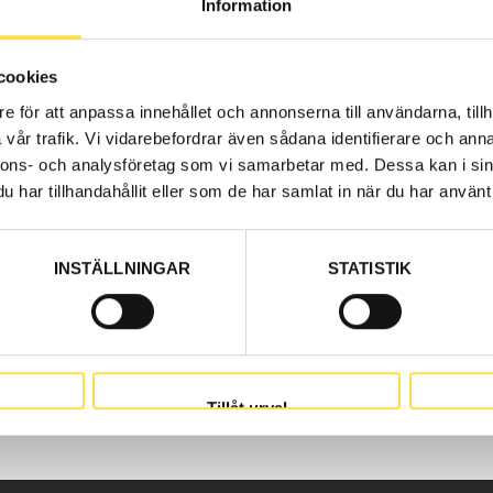
Information
parts at BA Trading. Our Hydraulic for wheel loaders L40B 
olvo parts to hydraulic for all Volvo construction machines
vo wheel loaders L40B.
cookies
e för att anpassa innehållet och annonserna till användarna, tillh
vår trafik. Vi vidarebefordrar även sådana identifierare och anna
nnons- och analysföretag som vi samarbetar med. Dessa kan i sin
har tillhandahållit eller som de har samlat in när du har använt 
INSTÄLLNINGAR
STATISTIK
Tillåt urval