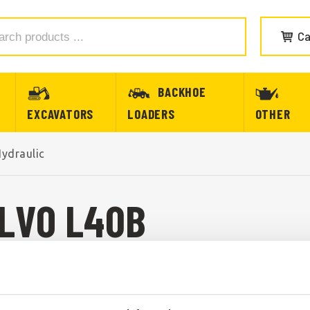
Ca
BACKHOE
EXCAVATORS
LOADERS
OTHER
ydraulic
LVO L40B
LVO L40B