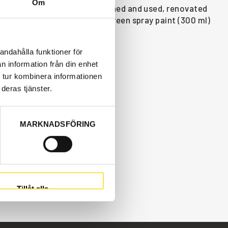
Om
are available as new, refurbished and used, renovated
 and these Volvo parts like green spray paint (300 ml)
andahålla funktioner för
n information från din enhet
 tur kombinera informationen
deras tjänster.
MARKNADSFÖRING
Tillåt alla