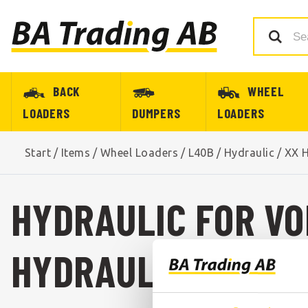
BACK
WHEEL
LOADERS
DUMPERS
LOADERS
Start
/
Items
/
Wheel Loaders
/
L40B
/
Hydraulic
/
XX H
HYDRAULIC FOR VO
HYDRAULIC FOR VO