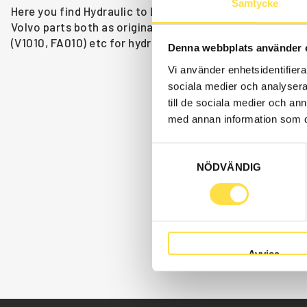
Samtycke
Here you find Hydraulic to L40B wheel loaders as Volvo 
Volvo parts both as original and non-original. We have V
(V1010, FA010) etc for hydraulic that is suitable for Vol
Denna webbplats använder 
Vi använder enhetsidentifierar
sociala medier och analysera 
till de sociala medier och a
med annan information som du 
Samtyckesval
NÖDVÄNDIG
Avvisa