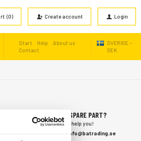
rt
0
Create account
Login
Start
Help
About us
SVERIGE -
Contact
SEK
ARE YOU MISSING A SPARE PART?
Contact us and we will help you!
+46 (0) 152-32500
info@batrading.se