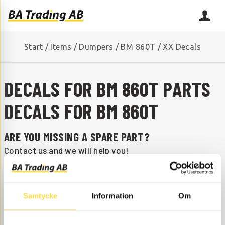
Start
/
Items
/
Dumpers
/
BM 860T
/
XX Decals
DECALS FOR BM 860T PARTS
DECALS FOR BM 860T
ARE YOU MISSING A SPARE PART?
Contact us and we will help you!
+46 (0) 152-32500
info@batrading.se
Decals to BM 860T dumpers are available as parts here
Samtycke
Information
Om
at BA Trading. Our parts to dumpers BM 860T exist as
new, used or refurbished trade-in parts both as
originals and non-original parts. We have parts like