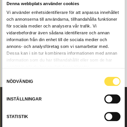
Denna webbplats använder cookies
decals for all Volvo construction machines and these
parts like o-ring (13946899, CH899, 249500300,
Vi använder enhetsidentifierare för att anpassa innehållet
946899), to decals fits Volvo dumpers BM 860T.
och annonserna till användarna, tillhandahålla funktioner
för sociala medier och analysera vår trafik. Vi
vidarebefordrar även sådana identifierare och annan
information från din enhet till de sociala medier och
annons- och analysföretag som vi samarbetar med.
Dessa kan i sin tur kombinera informationen med annan
information som du har tillhandahållit eller som de har
samlat in när du har använt deras tjänster.
Samtyckesval
NÖDVÄNDIG
INSTÄLLNINGAR
Malmbyvägen 16
645 47 Strängnäs
STATISTIK