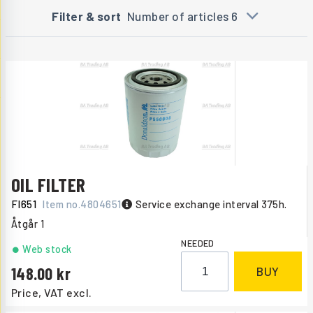
Filter & sort
Number of articles 6
OIL FILTER
FI651
Item no.
4804651
Service exchange interval 375h.
Åtgår
1
NEEDED
Web stock
148.00
BUY
Price, VAT excl.