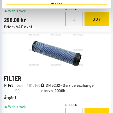
Åtgår
1
Avvisa
NEEDED
Web stock
296.00
BUY
Price, VAT excl.
FILTER
FI148
Item
11110148
SN 5232- Service exchange
no.
interval 2000h.
Åtgår
1
NEEDED
Web stock