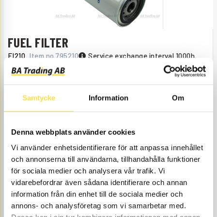
FUEL FILTER
FI210
Item no.
795210
Service exchange interval 1000h.
Åtgår
2
NEEDED
Web stock
Samtycke
Information
Om
195.00
BUY
Price, VAT excl.
Denna webbplats använder cookies
Vi använder enhetsidentifierare för att anpassa innehållet
och annonserna till användarna, tillhandahålla funktioner
för sociala medier och analysera vår trafik. Vi
vidarebefordrar även sådana identifierare och annan
information från din enhet till de sociala medier och
annons- och analysföretag som vi samarbetar med.
KIT