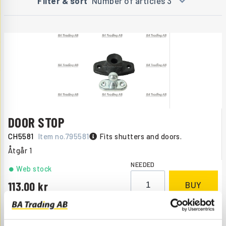
Filter & sort
Number of articles 3
DOOR STOP
CH5581
Item no.
795581
Fits shutters and doors.
Åtgår
1
NEEDED
Web stock
113.00
BUY
Price, VAT excl.