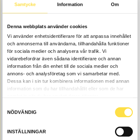
INSTRUCTION BOOK 640/641/642
Samtycke
Information
Om
IB640/641/642
Item
PUB20005127EPM
Written in
no.
Swedish. To order
another language,
Denna webbplats använder cookies
please contact us.
Vi använder enhetsidentifierare för att anpassa innehållet
Åtgår
1
och annonserna till användarna, tillhandahålla funktioner
NEEDED
Order item
, 1-2 days
för sociala medier och analysera vår trafik. Vi
vidarebefordrar även sådana identifierare och annan
825.00
BUY
information från din enhet till de sociala medier och
Price, VAT excl.
annons- och analysföretag som vi samarbetar med.
Dessa kan i sin tur kombinera informationen med annan
information som du har tillhandahållit eller som de har
samlat in när du har använt deras tjänster.
Samtyckesval
NÖDVÄNDIG
HANDLE
INSTÄLLNINGAR