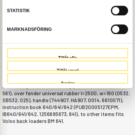
HA907
Item no.
744907
Åtgår
1
STATISTIK
NEEDED
Web stock
MARKNADSFÖRING
1 310.00
BUY
Price, VAT excl.
Other items to BM 641 back loaders are available as
Tillåt alla
parts here at BA Trading. Our parts to back loaders BM
641 exist as new, used or refurbished trade-in parts
Tillåt urval
both as originals and non-original parts. We have parts
like other items for all Volvo construction machines
Avvisa
and these parts like door stop (795581, CH5581, 012601,
581), over fender universal rubber l=2500, w=160 (0532,
SB532, 025), handle (744907, HA907, 0014, 6610071),
instruction book 640/641/642 (PUB20005127EPM,
IB640/641/642, 1256695673, 641), to other items fits
Volvo back loaders BM 641.