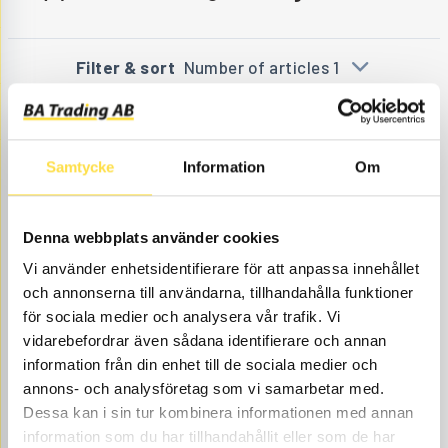
Filter & sort
Number of articles 1
Samtycke
Information
Om
Denna webbplats använder cookies
Vi använder enhetsidentifierare för att anpassa innehållet
och annonserna till användarna, tillhandahålla funktioner
FILTER INSERT
för sociala medier och analysera vår trafik. Vi
FI525
Item
6620525
Unit: 1230- Service exchange
vidarebefordrar även sådana identifierare och annan
no.
interval 1000h.
information från din enhet till de sociala medier och
Åtgår
1
annons- och analysföretag som vi samarbetar med.
Dessa kan i sin tur kombinera informationen med annan
NEEDED
Web stock
information som du har tillhandahållit eller som de har