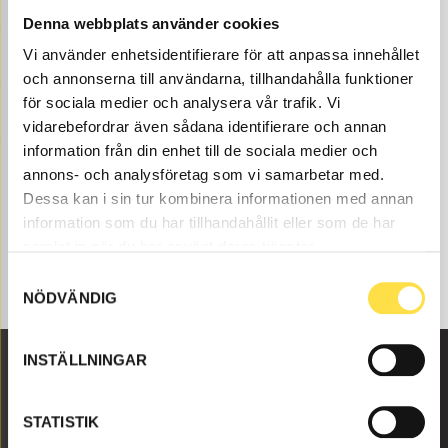
Denna webbplats använder cookies
Lubricating system to BM 840 back loaders are
available as parts here at BA Trading. Our parts to back
Vi använder enhetsidentifierare för att anpassa innehållet
loaders BM 840 exist as new, used or refurbished
och annonserna till användarna, tillhandahålla funktioner
trade-in parts both as originals and non-original parts.
för sociala medier och analysera vår trafik. Vi
We have parts like lubricating system for all Volvo
vidarebefordrar även sådana identifierare och annan
construction machines and these parts like sump
information från din enhet till de sociala medier och
gasket (11030778, MR778, 420025, 424600, 424918,
annons- och analysföretag som vi samarbetar med.
7420025, 864484, 865341, 754545), to lubricating
Dessa kan i sin tur kombinera informationen med annan
system fits Volvo back loaders BM 840.
information som du har tillhandahållit eller som de har
samlat in när du har använt deras tjänster.
Samtyckesval
NÖDVÄNDIG
INSTÄLLNINGAR
Malmbyvägen 16
STATISTIK
645 47 Strängnäs