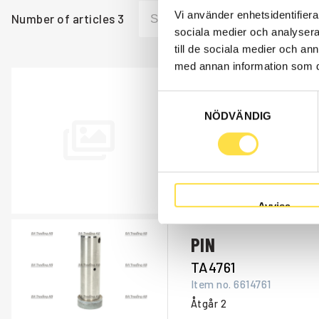
Vi använder enhetsidentifierar
Number of articles
3
sociala medier och analysera 
till de sociala medier och a
med annan information som du 
Position 4
Samtyckesval
LAG1750
NÖDVÄNDIG
Item no.
P3628_4
Position 4 innehåller följan
2 st artnr: TA4761 Tapp
2 st artnr: LA0159 Bussning
Åtgår
1
Avvisa
PIN
TA4761
Item no.
6614761
Åtgår
2