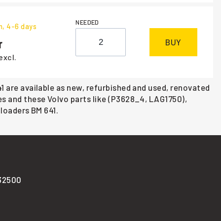
NEEDED
m
, 4-6 days
BUY
excl.
41 are available as new, refurbished and used, renovated
nes and these Volvo parts like (P3628_4, LAG1750),
 loaders BM 641.
-32500