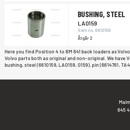
BUSHING, STEEL
LA0159
Item no.
6610159
Åtgår
2
Here you find Position 4 to BM 641 back loaders as Volvo
Volvo parts both as original and non-original. We have 
bushing, steel (6610159, LA0159, 0159), pin (6614761, TA4
Malm
645 4