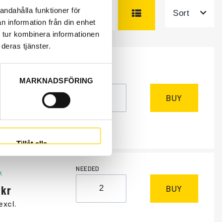
andahålla funktioner för
Sort
n information från din enhet
 tur kombinera informationen
deras tjänster.
NEEDED
MARKNADSFÖRING
m
, days
BUY
excl.
Tillåt alla
NEEDED
k
BUY
excl.