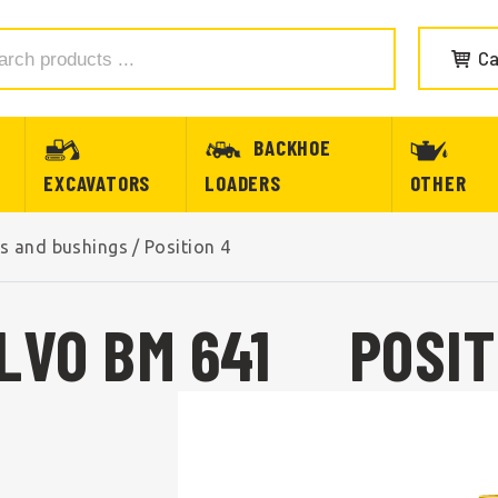
Ca
BACKHOE
EXCAVATORS
LOADERS
OTHER
ns and bushings
/
Position 4
LVO BM 641
POSIT