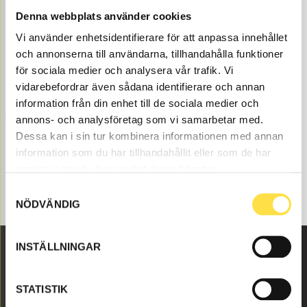
Denna webbplats använder cookies
Shims excavator to L40B wheel loaders are available
as parts here at BA Trading. Our parts to wheel loaders
Vi använder enhetsidentifierare för att anpassa innehållet
L40B exist as new, used or refurbished trade-in parts
och annonserna till användarna, tillhandahålla funktioner
both as originals and non-original parts. We have parts
för sociala medier och analysera vår trafik. Vi
like shims excavator for all Volvo construction
vidarebefordrar även sådana identifierare och annan
machines and these parts like boom suspension kit
information från din enhet till de sociala medier och
(LD1500, LD1500, 1500), to shims excavator fits Volvo
annons- och analysföretag som vi samarbetar med.
wheel loaders L40B.
Dessa kan i sin tur kombinera informationen med annan
information som du har tillhandahållit eller som de har
samlat in när du har använt deras tjänster.
Samtyckesval
NÖDVÄNDIG
INSTÄLLNINGAR
Malmbyvägen 16
STATISTIK
645 47 Strängnäs