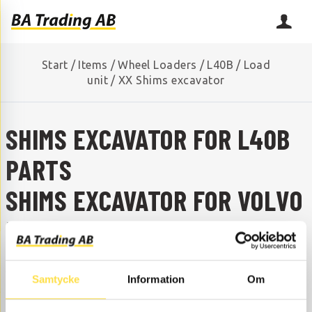
Start
/
Items
/
Wheel Loaders
/
L40B
/
Load
unit
/
XX Shims excavator
SHIMS EXCAVATOR FOR L40B
PARTS
SHIMS EXCAVATOR FOR VOLVO
L40B
ARE YOU MISSING A SPARE PART?
Samtycke
Information
Om
Contact us and we will help you!
+46 (0) 152-32500
info@batrading.se