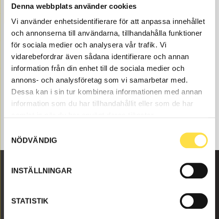
Denna webbplats använder cookies
PINS AND BUSHINGS
Vi använder enhetsidentifierare för att anpassa innehållet
och annonserna till användarna, tillhandahålla funktioner
för sociala medier och analysera vår trafik. Vi
vidarebefordrar även sådana identifierare och annan
information från din enhet till de sociala medier och
annons- och analysföretag som vi samarbetar med.
Dessa kan i sin tur kombinera informationen med annan
information som du har tillhandahållit eller som de har
samlat in när du har använt deras tjänster.
Samtyckesval
NÖDVÄNDIG
INSTÄLLNINGAR
Malmbyvägen 16
645 47 Strängnäs
STATISTIK