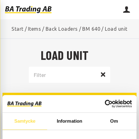
Start
/
Items
/
Back Loaders
/
BM 640
/
Load unit
LOAD UNIT
SHIMS
Samtycke
Information
Om
SHIMS EXCAVATOR