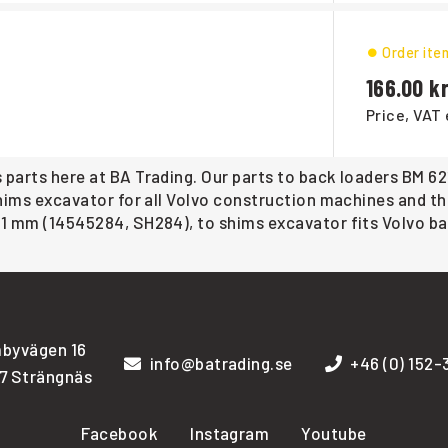
Order ite
166.00
Price, VAT 
 parts here at BA Trading. Our parts to back loaders BM 621
 shims excavator for all Volvo construction machines and th
 1 mm (14545284, SH284), to shims excavator fits Volvo ba
byvägen 16
info@batrading.se
+46 (0) 152
7 Strängnäs
Facebook
Instagram
Youtube