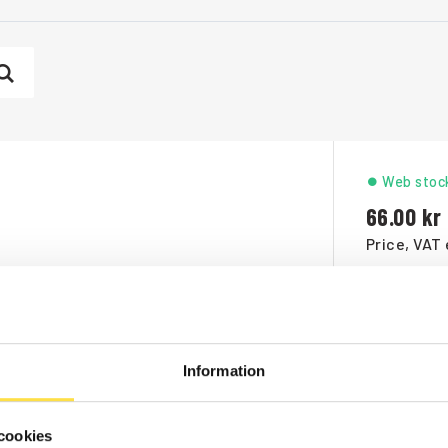
Web stoc
66.00
Price, VAT 
Order ite
1 348.00
Information
Price, VAT 
cookies