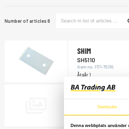
Number of articles
6
SHIM
SH5110
Item no.
1171-75110
Åtgår
1
SHIM
SH586
Samtycke
Item no.
14054586
Åtgår
1
Denna webbplats använder 