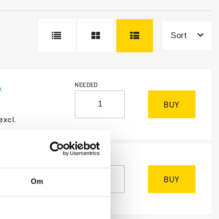
Sort
NEEDED
k
BUY
excl.
NEEDED
m
, 1-2 days
BUY
Om
excl.