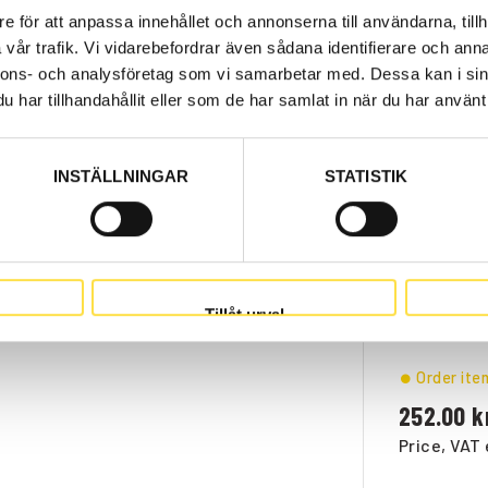
e för att anpassa innehållet och annonserna till användarna, tillh
Web stoc
vår trafik. Vi vidarebefordrar även sådana identifierare och anna
nnons- och analysföretag som vi samarbetar med. Dessa kan i sin
199.00
har tillhandahållit eller som de har samlat in när du har använt 
Price, VAT 
INSTÄLLNINGAR
STATISTIK
Web stoc
166.00
Price, VAT 
Tillåt urval
Order ite
252.00
Price, VAT 