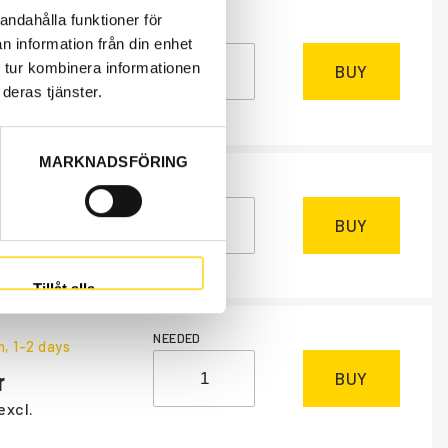
andahålla funktioner för
NEEDED
k
n information från din enhet
 tur kombinera informationen
BUY
deras tjänster.
excl.
MARKNADSFÖRING
NEEDED
k
BUY
excl.
Tillåt alla
NEEDED
m
, 1-2 days
BUY
excl.