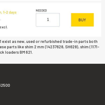
NEEDED
m
, 1-2 days
BUY
excl.
 exist as new, used or refurbished trade-in parts both
ese parts like shim 2 mm (14237628, SH628), shim (1171-
ck loaders BM 621.
-32500