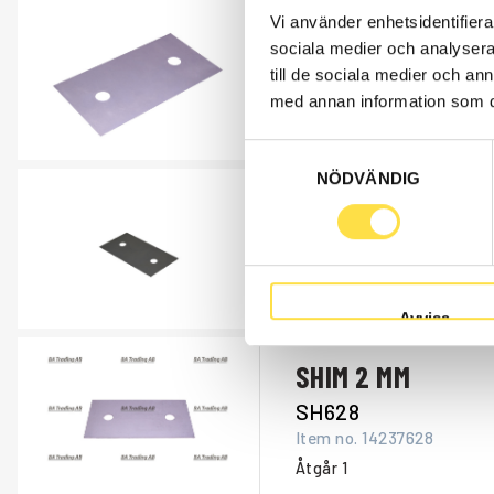
Vi använder enhetsidentifierar
SHIM
sociala medier och analysera 
SH588
till de sociala medier och a
Item no.
14054588
med annan information som du 
Åtgår
1
Samtyckesval
NÖDVÄNDIG
SHIM
SH101
Item no.
14231101
Åtgår
1
Avvisa
SHIM 2 MM
SH628
Item no.
14237628
Åtgår
1