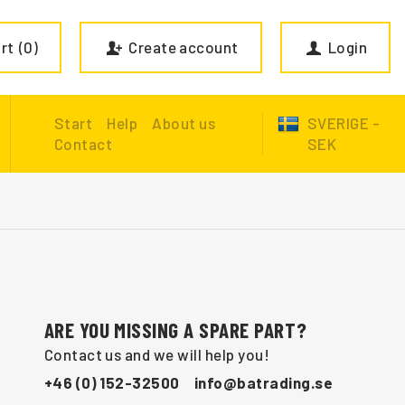
rt
0
Create account
Login
Start
Help
About us
SVERIGE -
Contact
SEK
ARE YOU MISSING A SPARE PART?
Contact us and we will help you!
+46 (0) 152-32500
info@batrading.se