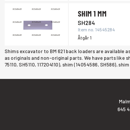
SHIM 1 MM
SH284
Item no.
14545284
Åtgår
1
Shims excavator to BM 621 back loaders are available as
as originals and non-original parts. We have parts like
75110, SH5110, 117204110), shim (14054586, SH586), shim
Malm
645 4