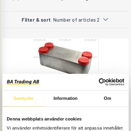
Filter & sort
Number of articles 2
HEAT EXCHANGER
Samtycke
Information
Om
TK107
Item no.
11110107
Transmission.
Åtgår
2
NEEDED
Web stock
Denna webbplats använder cookies
9 550.00
BUY
Vi använder enhetsidentifierare för att anpassa innehållet