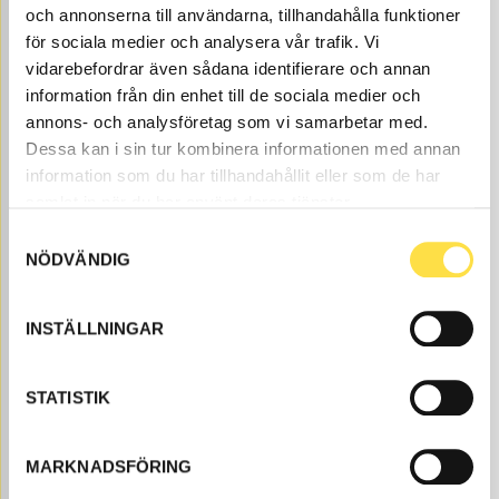
och annonserna till användarna, tillhandahålla funktioner
Price, VAT excl.
för sociala medier och analysera vår trafik. Vi
vidarebefordrar även sådana identifierare och annan
information från din enhet till de sociala medier och
annons- och analysföretag som vi samarbetar med.
Dessa kan i sin tur kombinera informationen med annan
information som du har tillhandahållit eller som de har
samlat in när du har använt deras tjänster.
O-RING
Samtyckesval
NÖDVÄNDIG
TR343
Item no.
967343
Fits TK107.
Åtgår
8
INSTÄLLNINGAR
NEEDED
Web stock
29.00
BUY
STATISTIK
Price, VAT excl.
Transmission cooler to VOLVO A40F dumpers is
MARKNADSFÖRING
available as spare parts here at BA Trading. Our spare