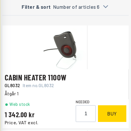
Filter & sort
Number of articles 6
CABIN HEATER 1100W
GL8032
Item no.
GL8032
Åtgår
1
NEEDED
Web stock
1 342.00
BUY
Price, VAT excl.