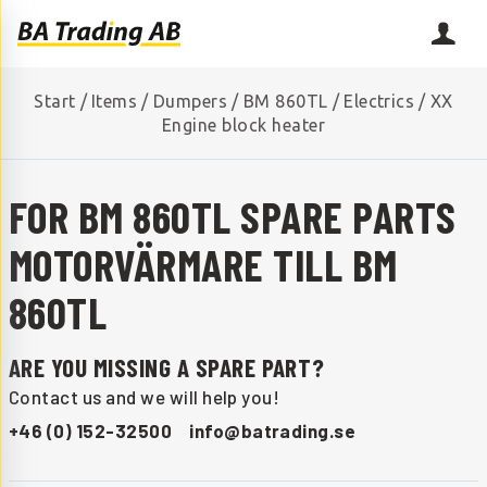
Start
/
Items
/
Dumpers
/
BM 860TL
/
Electrics
/
XX
Engine block heater
FOR BM 860TL SPARE PARTS
MOTORVÄRMARE TILL BM
860TL
ARE YOU MISSING A SPARE PART?
Contact us and we will help you!
+46 (0) 152-32500
info@batrading.se