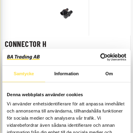
CONNECTOR H
GL2425
Item no.
GL2425
Connector H is the new, smart connector which makes it
possible to either choose cable directions, or the third
connection can be used for a Calix battery charger.
Samtycke
Information
Om
Åtgår
1
NEEDED
Web stock
Denna webbplats använder cookies
259.00
BUY
Vi använder enhetsidentifierare för att anpassa innehållet
Price, VAT excl.
och annonserna till användarna, tillhandahålla funktioner
för sociala medier och analysera vår trafik. Vi
vidarebefordrar även sådana identifierare och annan
information från din enhet till de sociala medier och