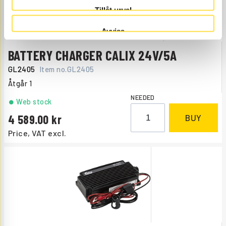
Tillåt urval
Avvisa
BATTERY CHARGER CALIX 24V/5A
GL2405
Item no.
GL2405
Åtgår
1
NEEDED
Web stock
4 589.00
BUY
Price, VAT excl.