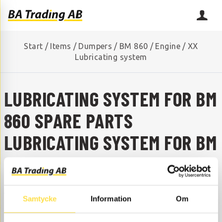
Start
/
Items
/
Dumpers
/
BM 860
/
Engine
/
XX
Lubricating system
LUBRICATING SYSTEM FOR BM
860 SPARE PARTS
LUBRICATING SYSTEM FOR BM
860
ARE YOU MISSING A SPARE PART?
Samtycke
Information
Om
Contact us and we will help you!
+46 (0) 152-32500
info@batrading.se