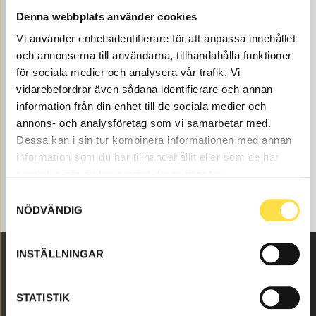
Denna webbplats använder cookies
Lubricating system to BM 860 dumpers is available as
spare parts here at BA Trading. Our spare parts to BM
Vi använder enhetsidentifierare för att anpassa innehållet
860 are available as new or carefully refurbished used
och annonserna till användarna, tillhandahålla funktioner
parts both original and non-original parts. We have
för sociala medier och analysera vår trafik. Vi
lubricating system to all Volvo construction machines
vidarebefordrar även sådana identifierare och annan
and spare parts like sump gasket (11030778, MR778,
information från din enhet till de sociala medier och
420025, 424600, 424918, 7420025, 864484, 865341,
annons- och analysföretag som vi samarbetar med.
754545) to lubricating system suitable for Volvo
Dessa kan i sin tur kombinera informationen med annan
dumpers BM 860.
information som du har tillhandahållit eller som de har
samlat in när du har använt deras tjänster.
Samtyckesval
NÖDVÄNDIG
INSTÄLLNINGAR
Malmbyvägen 16
STATISTIK
645 47 Strängnäs