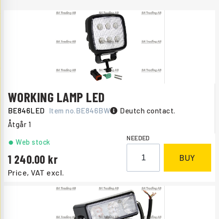
WORKING LAMP LED
BE846LED
Item no.
BE846BW
Deutch contact.
Åtgår
1
NEEDED
Web stock
1 240.00
BUY
Price, VAT excl.