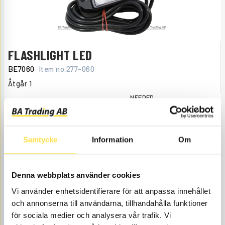
FLASHLIGHT LED
BE7060
Item no.
277-060
Åtgår
1
NEEDED
Order item
, 4-6 days
1 456.00
BUY
Price, VAT excl.
Samtycke
Information
Om
Denna webbplats använder cookies
Vi använder enhetsidentifierare för att anpassa innehållet
och annonserna till användarna, tillhandahålla funktioner
för sociala medier och analysera vår trafik. Vi