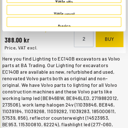
PROTECTION
Tillåt alla
BE103
Item no.
14529103
Fits work light.
Tillåt urval
Åtgår
2
Avvisa
NEEDED
Order item
, 4-6 days
388.00
BUY
Price, VAT excl.
Here you find Lighting to EC140B excavators as Volvo
parts at BA Trading. Our Lighting for excavators
EC140B are available as new, refurbished and used,
renovated Volvo parts both as original and non-
original. We have Volvo parts to lighting for all Volvo
construction machines and these Volvo parts like
working lamp led (BE846BW, BE846LED, 2719882012,
273506), work lamp halogen 24v (11039846, BE846,
11039184, 11039268, 11039282, 11039283, 185000611,
57539, 856), reflector counterweight (14523953,
BE953, 115300810, 62224), flashlight led (277-060,