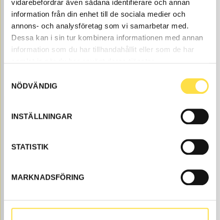
vidarebefordrar även sådana identifierare och annan
WORK LAMP HALOGEN 24V
information från din enhet till de sociala medier och
BE846
Item no.
11039846
Front.
annons- och analysföretag som vi samarbetar med.
Dessa kan i sin tur kombinera informationen med annan
Åtgår
2
information som du har tillhandahållit eller som de har
NEEDED
Web stock
samlat in när du har använt deras tjänster.
356.00
BUY
Samtyckesval
Price, VAT excl.
NÖDVÄNDIG
REFLECTOR COUNTERWEIGHT
INSTÄLLNINGAR
BE953
Item
14523953
Fits serial number 10001-
For
no.
15000, 20001-22000.
rear light.
STATISTIK
Åtgår
2
NEEDED
Order item
, 4-6 days
MARKNADSFÖRING
587.00
BUY
Price, VAT excl.