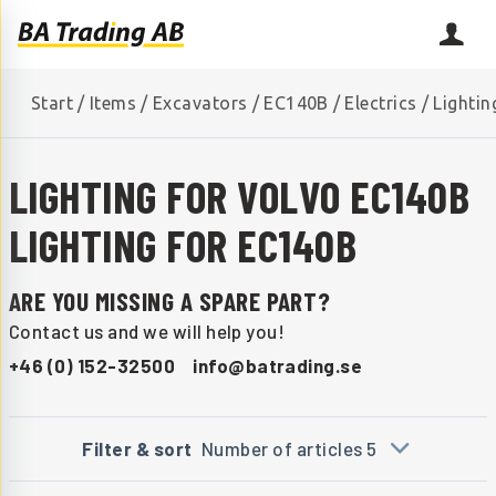
Start
/
Items
/
Excavators
/
EC140B
/
Electrics
/
Lightin
LIGHTING FOR VOLVO EC140B
LIGHTING FOR EC140B
ARE YOU MISSING A SPARE PART?
Contact us and we will help you!
+46 (0) 152-32500
info@batrading.se
Filter & sort
Number of articles 5