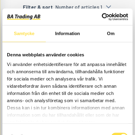
Filter & sort
Number of articles 1
Samtycke
Information
Om
Denna webbplats använder cookies
Vi använder enhetsidentifierare för att anpassa innehållet
och annonserna till användarna, tillhandahålla funktioner
GASKETS KIT
för sociala medier och analysera vår trafik. Vi
vidarebefordrar även sådana identifierare och annan
HY693
Item no.
754693
Aggr. -1764
information från din enhet till de sociala medier och
Åtgår
1
annons- och analysföretag som vi samarbetar med.
NEEDED
Web stock
Dessa kan i sin tur kombinera informationen med annan
information som du har tillhandahållit eller som de har
1 073.00
BUY
samlat in när du har använt deras tjänster.
Price, VAT excl.
Samtyckesval