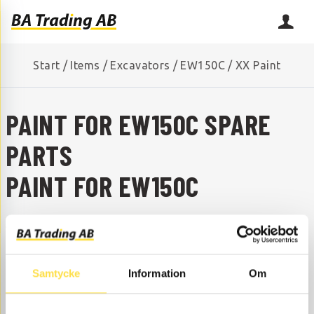
Start
/
Items
/
Excavators
/
EW150C
/
XX Paint
PAINT FOR EW150C SPARE
PARTS
PAINT FOR EW150C
ARE YOU MISSING A SPARE PART?
Contact us and we will help you!
+46 (0) 152-32500
info@batrading.se
Samtycke
Information
Om
Paint to EW150C excavators is available as spare parts
here at BA Trading. Our spare parts to EW150C are