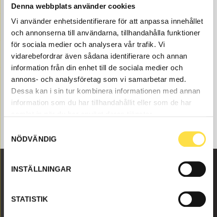
available as new or carefully refurbished used parts
Denna webbplats använder cookies
both original and non-original parts. We have paint to
Vi använder enhetsidentifierare för att anpassa innehållet
all Volvo construction machines and spare parts like
och annonserna till användarna, tillhandahålla funktioner
battery charger calix 24v/5a (GL2405, GL2405,
för sociala medier och analysera vår trafik. Vi
1754050) to paint suitable for Volvo excavators
vidarebefordrar även sådana identifierare och annan
EW150C.
information från din enhet till de sociala medier och
annons- och analysföretag som vi samarbetar med.
Dessa kan i sin tur kombinera informationen med annan
information som du har tillhandahållit eller som de har
samlat in när du har använt deras tjänster.
Samtyckesval
NÖDVÄNDIG
INSTÄLLNINGAR
Malmbyvägen 16
645 47 Strängnäs
STATISTIK