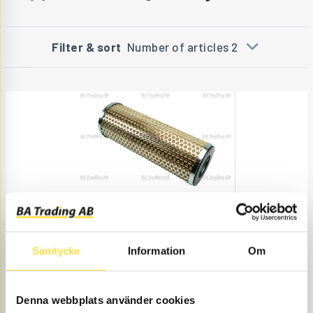
Filter & sort
Number of articles 2
FILTER INSERT
FI262
Item no.
14268262
Samtycke
Information
Om
Åtgår
1
NEEDED
Web stock
Denna webbplats använder cookies
236.00
BUY