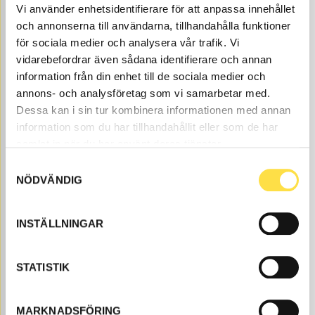
Vi använder enhetsidentifierare för att anpassa innehållet
Price, VAT excl.
och annonserna till användarna, tillhandahålla funktioner
för sociala medier och analysera vår trafik. Vi
vidarebefordrar även sådana identifierare och annan
information från din enhet till de sociala medier och
annons- och analysföretag som vi samarbetar med.
Dessa kan i sin tur kombinera informationen med annan
information som du har tillhandahållit eller som de har
samlat in när du har använt deras tjänster.
O-RING FILTER HOUSING
Samtyckesval
FI812
Item no.
6617812
Fits filter FI262.
NÖDVÄNDIG
Åtgår
1
NEEDED
Web stock
INSTÄLLNINGAR
75.00
BUY
Price, VAT excl.
STATISTIK
Here you find Filter transmission to BM 620 back
loaders as Volvo parts at BA Trading. Our Filter
MARKNADSFÖRING