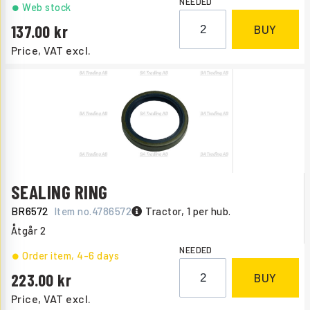
NEEDED
Web stock
137.00
BUY
Price, VAT excl.
SEALING RING
BR6572
Item no.
4786572
Tractor, 1 per hub.
Åtgår
2
NEEDED
Order item
, 4-6 days
223.00
BUY
Price, VAT excl.