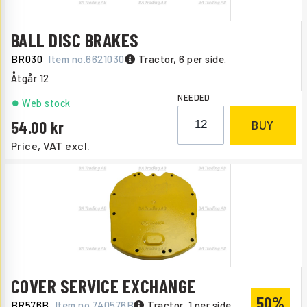
BALL DISC BRAKES
BR030
Item no.
6621030
Tractor, 6 per side.
Åtgår
12
NEEDED
Web stock
54.00
BUY
Price, VAT excl.
COVER SERVICE EXCHANGE
50%
BR576B
Item no.
740576B
Tractor, 1 per side.