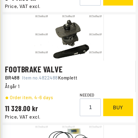
Price, VAT excl.
FOOTBRAKE VALVE
BR488
Item no.
4822488
Komplett
Åtgår
1
NEEDED
Order item
, 4-6 days
11 328.00
BUY
Price, VAT excl.