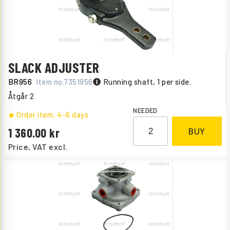
SLACK ADJUSTER
BR956
Item no.
7351956
Running shaft, 1 per side.
Åtgår
2
NEEDED
Order item
, 4-6 days
1 360.00
BUY
Price, VAT excl.