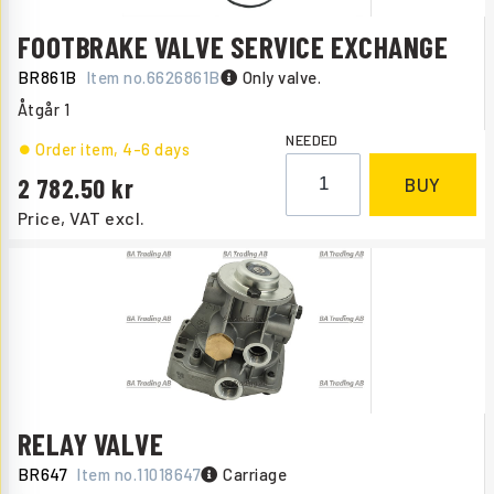
FOOTBRAKE VALVE SERVICE EXCHANGE
BR861B
Item no.
6626861B
Only valve.
Åtgår
1
NEEDED
Order item
, 4-6 days
2 782.50
BUY
Price, VAT excl.
RELAY VALVE
BR647
Item no.
11018647
Carriage