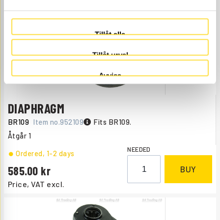
Price, VAT excl.
Tillåt alla
Tillåt urval
Avvisa
DIAPHRAGM
BR109
Item no.
952109
Fits BR109.
Åtgår
1
NEEDED
Ordered
, 1-2 days
585.00
BUY
Price, VAT excl.