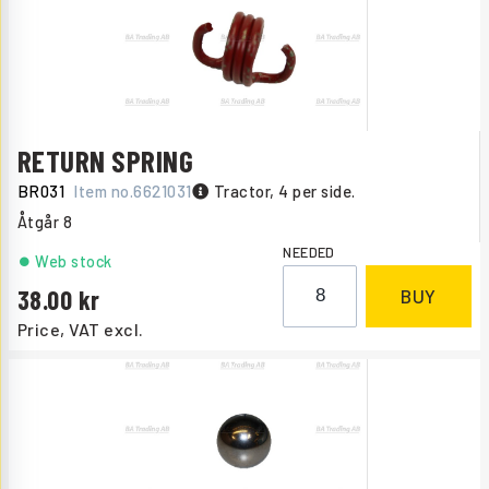
RETURN SPRING
BR031
Item no.
6621031
Tractor, 4 per side.
Åtgår
8
NEEDED
Web stock
38.00
BUY
Price, VAT excl.