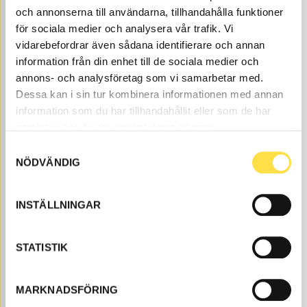
Åtgår
2
och annonserna till användarna, tillhandahålla funktioner
NEEDED
för sociala medier och analysera vår trafik. Vi
Order item
, 4-6 days
vidarebefordrar även sådana identifierare och annan
2 388.00
BUY
information från din enhet till de sociala medier och
Price, VAT excl.
annons- och analysföretag som vi samarbetar med.
Dessa kan i sin tur kombinera informationen med annan
information som du har tillhandahållit eller som de har
samlat in när du har använt deras tjänster.
Samtyckesval
NÖDVÄNDIG
INSTÄLLNINGAR
BRAKE CYLINDER
BR054
Item no.
1505054
STATISTIK
Åtgår
2
NEEDED
Web stock
MARKNADSFÖRING
13 103.00
BUY