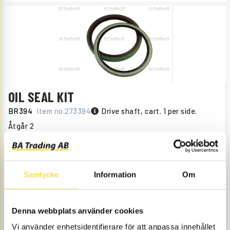
OIL SEAL KIT
BR394
Item no.
273394
Drive shaft, cart. 1 per side.
Åtgår
2
NEEDED
Web stock
777.00
BUY
Samtycke
Information
Om
Price, VAT excl.
SPACER RING
Denna webbplats använder cookies
BR190
Item no.
384190
Drive shaft, cart. 1 per hub.
Vi använder enhetsidentifierare för att anpassa innehållet