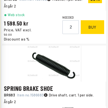
Åtgår
2
Web stock
NEEDED
1 598.50
BUY
Price, VAT excl.
50.00
Discount as %
SPRING BRAKE SHOE
BR683
Item no.
1586683
Drive shaft, cart. 1 per side.
Åtgår
2