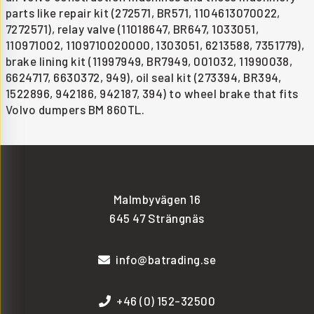
parts like repair kit (272571, BR571, 1104613070022,
7272571), relay valve (11018647, BR647, 1033051,
110971002, 1109710020000, 1303051, 6213588, 7351779),
brake lining kit (11997949, BR7949, 001032, 11990038,
6624717, 6630372, 949), oil seal kit (273394, BR394,
1522896, 942186, 942187, 394) to wheel brake that fits
Volvo dumpers BM 860TL.
Malmbyvägen 16
645 47 Strängnäs
info@batrading.se
+46 (0) 152-32500