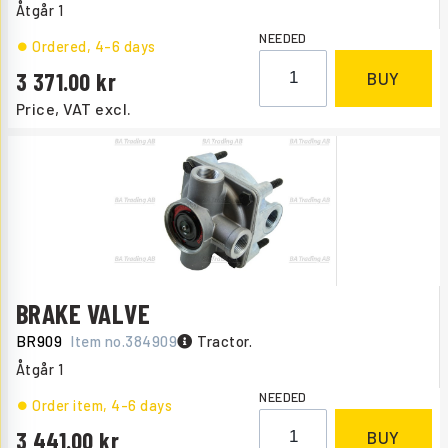
Åtgår
1
NEEDED
Ordered
, 4-6 days
3 371.00
BUY
Price, VAT excl.
BRAKE VALVE
BR909
Item no.
384909
Tractor.
Åtgår
1
NEEDED
Order item
, 4-6 days
3 441.00
BUY