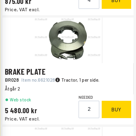
875.00
BUY
Price, VAT excl.
BRAKE PLATE
BR028
Item no.
6621028
Tractor, 1 per side.
Åtgår
2
NEEDED
Web stock
5 480.00
BUY
Price, VAT excl.