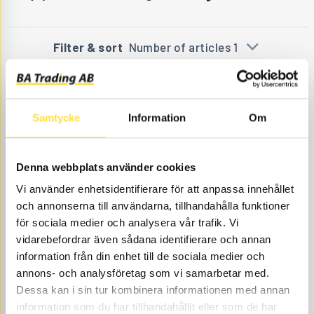
Filter & sort
Number of articles 1
Samtycke
Information
Om
Denna webbplats använder cookies
Vi använder enhetsidentifierare för att anpassa innehållet
och annonserna till användarna, tillhandahålla funktioner
FILTER CARTRIDGE
för sociala medier och analysera vår trafik. Vi
FI5518
Item no.
15022518
Bytesintervall 1000h.
vidarebefordrar även sådana identifierare och annan
Åtgår
1
information från din enhet till de sociala medier och
annons- och analysföretag som vi samarbetar med.
NEEDED
Web stock
Dessa kan i sin tur kombinera informationen med annan
705.00
BUY
information som du har tillhandahållit eller som de har