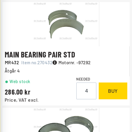
MAIN BEARING PAIR STD
MR432
Item no.
270432
Motornr. -97292
Åtgår
4
NEEDED
Web stock
286.00
BUY
Price, VAT excl.