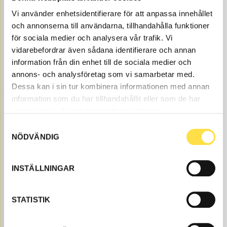
MAIN BEARING PAIR MIDDLE STD
Vi använder enhetsidentifierare för att anpassa innehållet
MR589
Item no.
754589
Mittramlager.
och annonserna till användarna, tillhandahålla funktioner
Åtgår
1
för sociala medier och analysera vår trafik. Vi
NEEDED
vidarebefordrar även sådana identifierare och annan
Web stock
information från din enhet till de sociala medier och
430.00
BUY
annons- och analysföretag som vi samarbetar med.
Price, VAT excl.
Dessa kan i sin tur kombinera informationen med annan
information som du har tillhandahållit eller som de har
samlat in när du har använt deras tjänster.
Samtyckesval
NÖDVÄNDIG
INSTÄLLNINGAR
THERMOSTAT
MR786
Item no.
4780488
STATISTIK
Åtgår
1