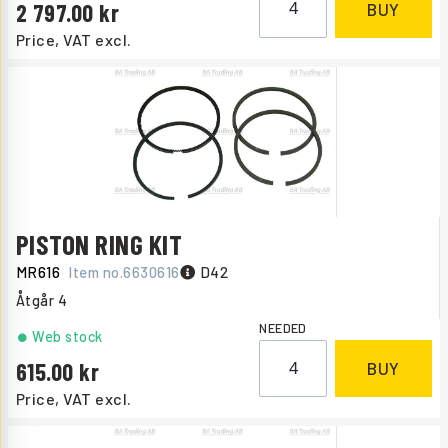
2 797.00
BUY
Price, VAT excl.
PISTON RING KIT
MR616
Item no.
6630616
D42
Åtgår
4
NEEDED
Web stock
615.00
BUY
Price, VAT excl.