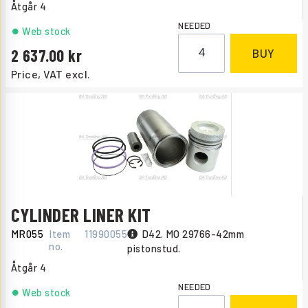
Åtgår
4
NEEDED
Web stock
2 637.00
BUY
Price, VAT excl.
CYLINDER LINER KIT
MR055
Item
11990055
D42. MO 29766-42mm
no.
pistonstud.
Åtgår
4
NEEDED
Web stock