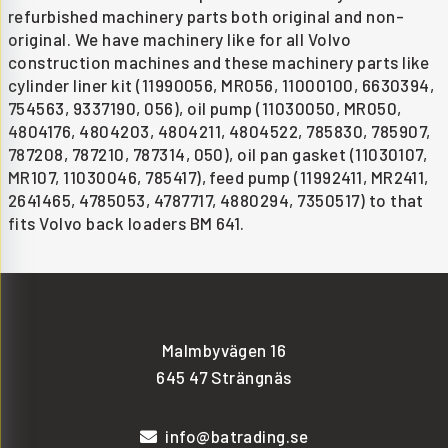
refurbished machinery parts both original and non-
original. We have machinery like for all Volvo
construction machines and these machinery parts like
cylinder liner kit (11990056, MR056, 11000100, 6630394,
754563, 9337190, 056), oil pump (11030050, MR050,
4804176, 4804203, 4804211, 4804522, 785830, 785907,
787208, 787210, 787314, 050), oil pan gasket (11030107,
MR107, 11030046, 785417), feed pump (11992411, MR2411,
2641465, 4785053, 4787717, 4880294, 7350517) to that
fits Volvo back loaders BM 641.
Malmbyvägen 16
645 47 Strängnäs
info@batrading.se