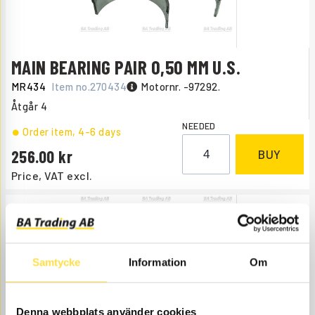
MAIN BEARING PAIR 0,50 MM U.S.
MR434
Item no.
270434
Motornr. -97292.
Åtgår
4
NEEDED
Order item
, 4-6 days
256.00
BUY
Price, VAT excl.
Samtycke
Information
Om
Denna webbplats använder cookies