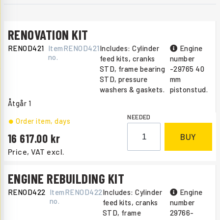
RENOVATION KIT
RENOD421
Item
RENOD421
Includes: Cylinder
Engine
no.
feed kits, cranks
number
STD, frame bearing
-29765 40
STD, pressure
mm
washers & gaskets.
pistonstud.
Åtgår
1
NEEDED
Order item
, days
16 617.00
BUY
Price, VAT excl.
ENGINE REBUILDING KIT
RENOD422
Item
RENOD422
Includes: Cylinder
Engine
no.
feed kits, cranks
number
STD, frame
29766-