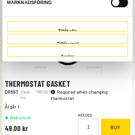
NEEDED
MARKNADSFÖRING
Web stock
149.00
BUY
Price, VAT excl.
Tillåt alla
Tillåt urval
Avvisa
THERMOSTAT GASKET
OR557
Item
785557
Required when changing
no.
thermostat.
Åtgår
1
NEEDED
Web stock
49.00
BUY