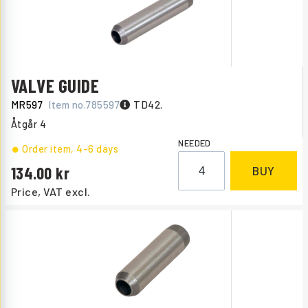
VALVE GUIDE
MR597
Item no.
785597
TD42.
Åtgår
4
NEEDED
Order item
, 4-6 days
134.00
BUY
Price, VAT excl.