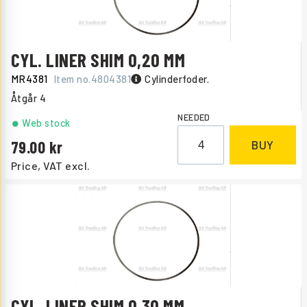
CYL. LINER SHIM 0,20 MM
MR4381
Item no.
4804381
Cylinderfoder.
Åtgår
4
NEEDED
Web stock
79.00
BUY
Price, VAT excl.
CYL. LINER SHIM 0,30 MM