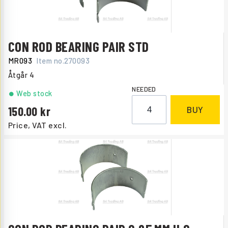
CON ROD BEARING PAIR STD
MR093
Item no.
270093
Åtgår
4
NEEDED
Web stock
150.00
BUY
Price, VAT excl.