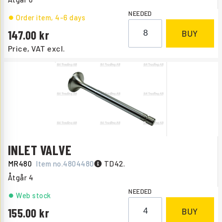
NEEDED
Order item
, 4-6 days
147.00
BUY
Price, VAT excl.
INLET VALVE
MR480
Item no.
4804480
TD42.
Åtgår
4
NEEDED
Web stock
155.00
BUY