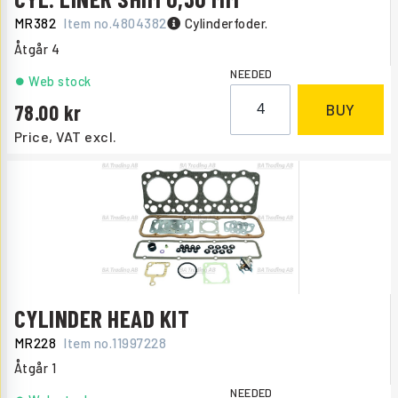
MR382
Item no.
4804382
Cylinderfoder.
Åtgår
4
NEEDED
Web stock
78.00
BUY
Price, VAT excl.
CYLINDER HEAD KIT
MR228
Item no.
11997228
Åtgår
1
NEEDED