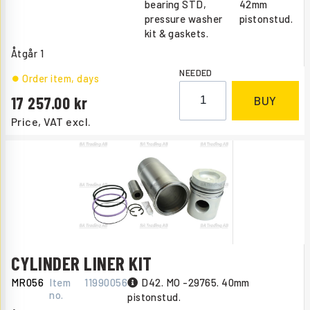
bearing STD,
42mm
pressure washer
pistonstud.
kit & gaskets.
Åtgår
1
NEEDED
Order item
, days
17 257.00
BUY
Price, VAT excl.
CYLINDER LINER KIT
MR056
Item
11990056
D42. MO -29765. 40mm
no.
pistonstud.