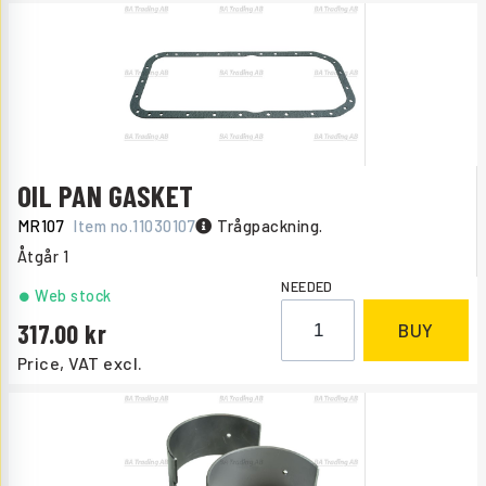
OIL PAN GASKET
MR107
Item no.
11030107
Trågpackning.
Åtgår
1
NEEDED
Web stock
317.00
BUY
Price, VAT excl.