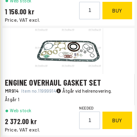
Web stock
1 156.00
BUY
Price, VAT excl.
ENGINE OVERHAUL GASKET SET
MR914
Item no.
11999914
Åtgår vid helrenovering.
Åtgår
1
NEEDED
Web stock
2 372.00
BUY
Price, VAT excl.