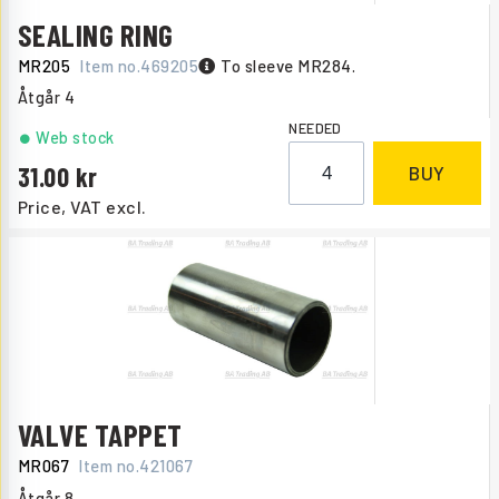
SEALING RING
MR205
Item no.
469205
To sleeve MR284.
Åtgår
4
NEEDED
Web stock
31.00
BUY
Price, VAT excl.
VALVE TAPPET
MR067
Item no.
421067
Åtgår
8