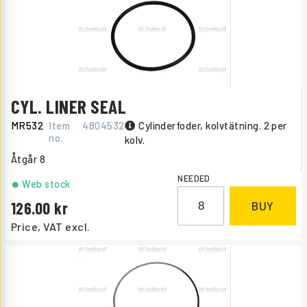
CYL. LINER SEAL
MR532
Item
4804532
Cylinderfoder, kolvtätning. 2 per
no.
kolv.
Åtgår
8
NEEDED
Web stock
126.00
BUY
Price, VAT excl.