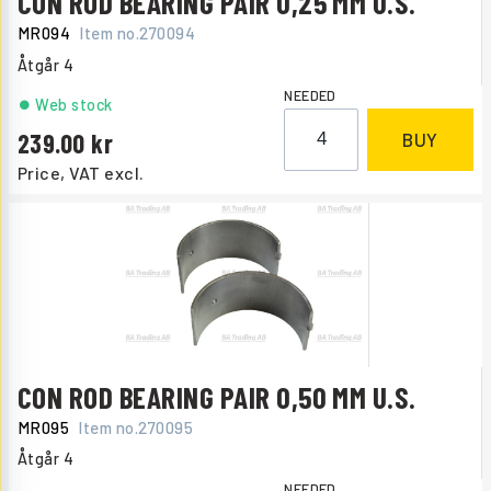
CON ROD BEARING PAIR 0,25 MM U.S.
MR094
Item no.
270094
Åtgår
4
NEEDED
Web stock
239.00
BUY
Price, VAT excl.
CON ROD BEARING PAIR 0,50 MM U.S.
MR095
Item no.
270095
Åtgår
4
NEEDED