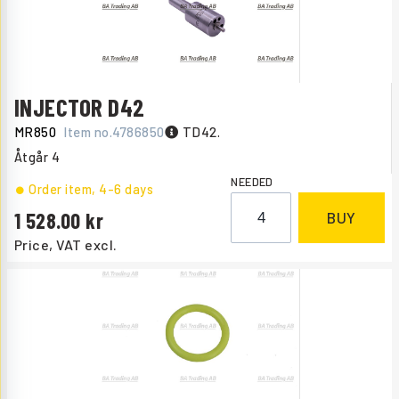
INJECTOR D42
MR850
Item no.
4786850
TD42.
Åtgår
4
NEEDED
Order item
, 4-6 days
1 528.00
BUY
Price, VAT excl.