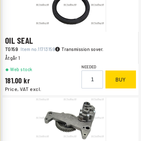
OIL SEAL
TG159
Item no.
11713159
Transmission sover.
Åtgår
1
NEEDED
Web stock
181.00
BUY
Price, VAT excl.