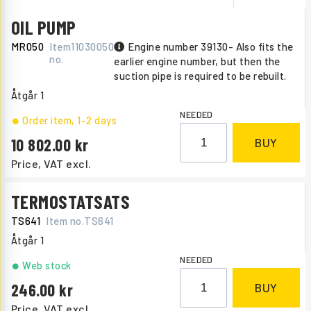
OIL PUMP
MR050
Item
11030050
Engine number 39130- Also fits the
no.
earlier engine number, but then the
suction pipe is required to be rebuilt.
Åtgår
1
NEEDED
Order item
, 1-2 days
10 802.00
BUY
Price, VAT excl.
TERMOSTATSATS
TS641
Item no.
TS641
Åtgår
1
NEEDED
Web stock
246.00
BUY
Price, VAT excl.