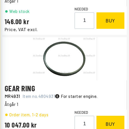
Åtgår
1
NEEDED
Web stock
146.00
BUY
Price, VAT excl.
GEAR RING
MR4931
Item no.
4804931
For starter engine.
Åtgår
1
NEEDED
Order item
, 1-2 days
10 047.00
BUY