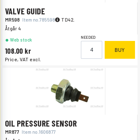
VALVE GUIDE
MR598
Item no.
785598
TD42.
Åtgår
4
NEEDED
Web stock
108.00
BUY
Price, VAT excl.
OIL PRESSURE SENSOR
MR877
Item no.
1606877