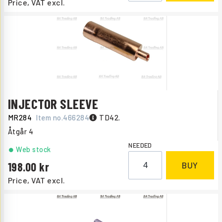
Price, VAT excl.
INJECTOR SLEEVE
MR284
Item no.
466284
TD42.
Åtgår
4
NEEDED
Web stock
198.00
BUY
Price, VAT excl.