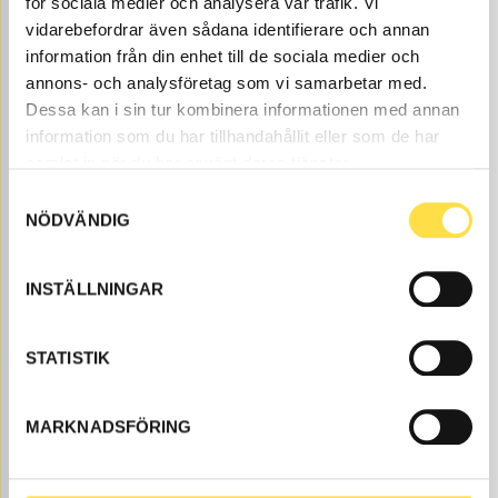
för sociala medier och analysera vår trafik. Vi
vidarebefordrar även sådana identifierare och annan
information från din enhet till de sociala medier och
annons- och analysföretag som vi samarbetar med.
Dessa kan i sin tur kombinera informationen med annan
information som du har tillhandahållit eller som de har
FAN ENGINE
samlat in när du har använt deras tjänster.
EL053
Item no.
11992053
Motor inkl. skovelhjul.
Samtyckesval
NÖDVÄNDIG
Åtgår
1
NEEDED
Web stock
INSTÄLLNINGAR
3 161.00
BUY
Price, VAT excl.
STATISTIK
MARKNADSFÖRING