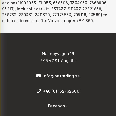
engine (11992053, EL053, 668606, 7334963, 7668606,
95217), lock cylinder kit (837437, ST437, 22821859,
238762, 239331, 240320, 77076533, 795118, 93589) to
cabin articles that fits Volvo dumpers BM 860.
Malmbyvägen 16
645 47 Strängnäs
info@batrading.se
+46 (0) 152-32500
Facebook