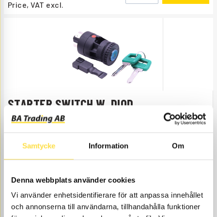
Price, VAT excl.
STARTER SWITCH W. DIOD
STL362
Item
11990362
SN 59472- With diode + 2
no.
keys.
Åtgår
1
Samtycke
Information
Om
NEEDED
Web stock
500.00
BUY
Denna webbplats använder cookies
Price, VAT excl.
Vi använder enhetsidentifierare för att anpassa innehållet
och annonserna till användarna, tillhandahålla funktioner