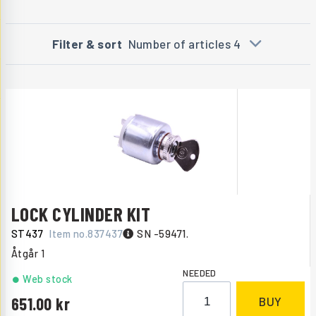
Filter & sort
Number of articles 4
LOCK CYLINDER KIT
ST437
Item no.
837437
SN -59471.
Åtgår
1
NEEDED
Web stock
651.00
BUY