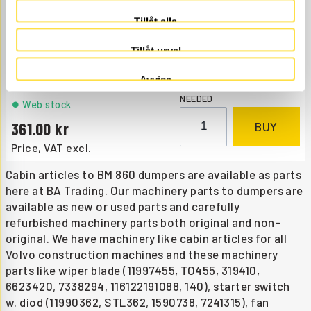
Tillåt alla
WIPER BLADE
Tillåt urval
TO455
Item no.
11997455
SN -59471.
Åtgår
1
Avvisa
NEEDED
Web stock
361.00
BUY
Price, VAT excl.
Cabin articles to BM 860 dumpers are available as parts
here at BA Trading. Our machinery parts to dumpers are
available as new or used parts and carefully
refurbished machinery parts both original and non-
original. We have machinery like cabin articles for all
Volvo construction machines and these machinery
parts like wiper blade (11997455, TO455, 319410,
6623420, 7338294, 116122191088, 140), starter switch
w. diod (11990362, STL362, 1590738, 7241315), fan