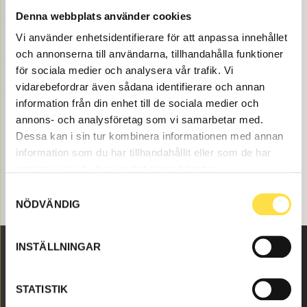
Contact us and we will help you!
Denna webbplats använder cookies
+46 (0) 152-32500
info@batrading.se
Vi använder enhetsidentifierare för att anpassa innehållet
Control system to BM 5350B 6X4 S/N 1800- dumpers is
och annonserna till användarna, tillhandahålla funktioner
available as spare parts here at BA Trading. Our spare
för sociala medier och analysera vår trafik. Vi
parts to BM 5350B 6X4 S/N 1800- are available as new
vidarebefordrar även sådana identifierare och annan
or carefully refurbished used parts both original and
information från din enhet till de sociala medier och
non-original parts. We have control system to all Volvo
annons- och analysföretag som vi samarbetar med.
construction machines and spare parts like exhaust
Dessa kan i sin tur kombinera informationen med annan
hose (11050994, AV994, 11054063, 4940616, 4965128,
information som du har tillhandahållit eller som de har
994) to control system suitable for Volvo dumpers BM
samlat in när du har använt deras tjänster.
5350B 6X4 S/N 1800-.
Samtyckesval
NÖDVÄNDIG
INSTÄLLNINGAR
Malmbyvägen 16
STATISTIK
645 47 Strängnäs