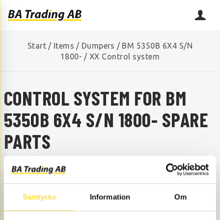
Start
/
Items
/
Dumpers
/
BM 5350B 6X4 S/N
1800-
/
XX Control system
CONTROL SYSTEM FOR BM
5350B 6X4 S/N 1800- SPARE
PARTS
CONTROL SYSTEM FOR BM
5350B 6X4 S/N 1800-
Samtycke
Information
Om
ARE YOU MISSING A SPARE PART?