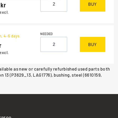
BUY
excl.
NEEDED
m
, 4-6 days
BUY
excl.
ailable as new or carefully refurbished used parts both
on 13 (P3629_13, LAG1776), bushing, steel (6610159,
-32500