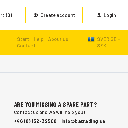
rt
0
Create account
Login
Start
Help
About us
SVERIGE -
Contact
SEK
ARE YOU MISSING A SPARE PART?
Contact us and we will help you!
+46 (0) 152-32500
info@batrading.se