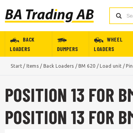
BACK
WHEEL
LOADERS
DUMPERS
LOADERS
Start
/
Items
/
Back Loaders
/
BM 620
/
Load unit
/
Pi
POSITION 13 FOR B
POSITION 13 FOR B