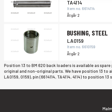
TA4114
Item no.
6614114
Åtgår
2
BUSHING, STEEL
LA0159
Item no.
6610159
Åtgår
2
Position 13 to BM 620 back loaders is available as spare
original and non-original parts. We have position 13 to 
LA0159, 0159), pin (6614114, TA4114, 4114) to position 13
Malm