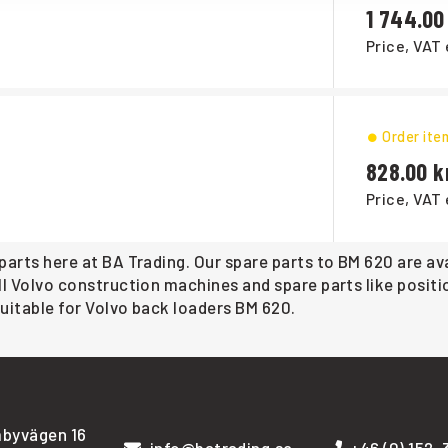
1 744.00
Price, VAT 
Order ite
828.00
Price, VAT 
 parts here at BA Trading. Our spare parts to BM 620 are av
all Volvo construction machines and spare parts like positi
 suitable for Volvo back loaders BM 620.
byvägen 16
info@batrading.se
+46 (0) 152