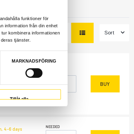
andahålla funktioner för
n information från din enhet
Sort
 tur kombinera informationen
deras tjänster.
MARKNADSFÖRING
NEEDED
m
, days
BUY
excl.
Tillåt alla
NEEDED
m
, 4-6 days