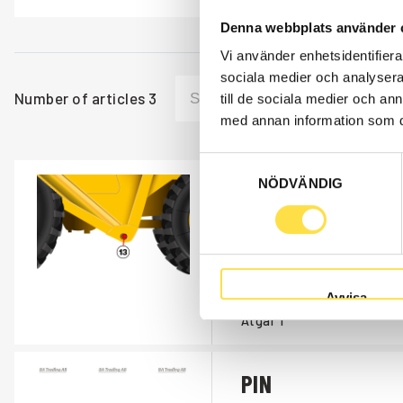
Denna webbplats använder 
Vi använder enhetsidentifierar
sociala medier och analysera 
Number of articles
3
till de sociala medier och a
med annan information som du 
Samtyckesval
NÖDVÄNDIG
Position 13
LAG1776
Item no.
P3629_13
Position 13 innehåller följa
2 st artnr: TA114 Tapp.
Avvisa
2 st artnr: LA0159 Bussning
Åtgår
1
PIN