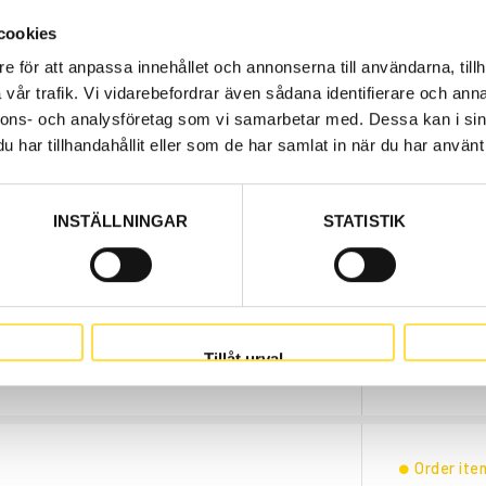
cookies
e för att anpassa innehållet och annonserna till användarna, tillh
vår trafik. Vi vidarebefordrar även sådana identifierare och anna
nnons- och analysföretag som vi samarbetar med. Dessa kan i sin
har tillhandahållit eller som de har samlat in när du har använt 
INSTÄLLNINGAR
STATISTIK
Order ite
5 144.00
nde artiklar:
Price, VAT 
Tillåt urval
.
Order ite