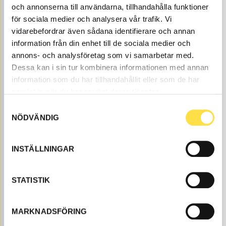
och annonserna till användarna, tillhandahålla funktioner
Price, VAT excl.
för sociala medier och analysera vår trafik. Vi
vidarebefordrar även sådana identifierare och annan
information från din enhet till de sociala medier och
annons- och analysföretag som vi samarbetar med.
Dessa kan i sin tur kombinera informationen med annan
information som du har tillhandahållit eller som de har
samlat in när du har använt deras tjänster.
OIL COOLER
Samtyckesval
NÖDVÄNDIG
TK553
Item no.
11033553
SN 2741- Transmission
Åtgår
1
INSTÄLLNINGAR
NEEDED
Web stock
9 313.00
BUY
STATISTIK
Price, VAT excl.
Transmission cooler to BM A20 6X4 dumpers is
MARKNADSFÖRING
available as spare parts here at BA Trading. Our spare