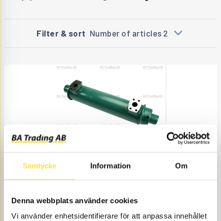
Filter & sort
Number of articles 2
OIL COOLER
Samtycke
Information
Om
TR5421
Item no.
TR5421
SN -2740 Transmission
Åtgår
1
NEEDED
Web stock
Denna webbplats använder cookies
6 383.00
BUY
Vi använder enhetsidentifierare för att anpassa innehållet