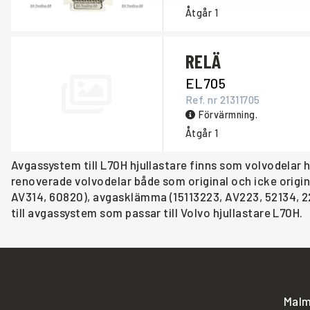
Åtgår
1
RELÄ
EL705
Ref. nr
21311705
Förvärmning.
Åtgår
1
Avgassystem till L70H hjullastare finns som volvodelar 
renoverade volvodelar både som original och icke origin
AV314, 60820), avgasklämma (15113223, AV223, 52134, 2
till avgassystem som passar till Volvo hjullastare L70H.
Malm