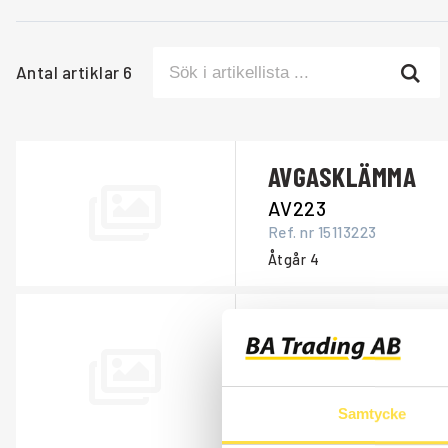
Antal artiklar
6
AVGASKLÄMMA
AV223
Ref. nr
15113223
Åtgår
4
PINNBULT
AV112
Ref. nr
996112
Grenrör/topp.
Samtycke
Åtgår
12