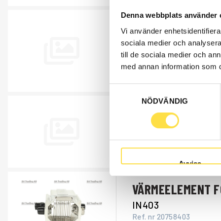
Denna webbplats använder 
LÅSMUTTER
Vi använder enhetsidentifierar
AV314
sociala medier och analysera 
till de sociala medier och a
Ref. nr
981314
Grenrör.
med annan information som du 
Åtgår
12
Samtyckesval
NÖDVÄNDIG
GASSPJÄLL
AV435
Ref. nr
21723435
Åtgår
1
Avvisa
VÄRMEELEMENT F
IN403
Ref. nr
20758403