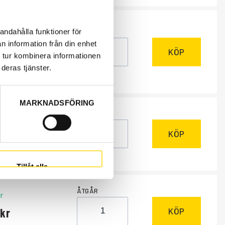
andahålla funktioner för
ÅTGÅR
ngsvara
, 4-6 dagar
n information från din enhet
KÖP
 tur kombinera informationen
deras tjänster.
MARKNADSFÖRING
ÅTGÅR
ngsvara
, 4-6 dagar
0
KÖP
Tillåt alla
ÅTGÅR
r
KÖP