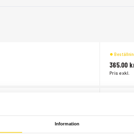
Beställni
365.00
Pris exkl.
Beställni
121.00
Pris exkl.
Information