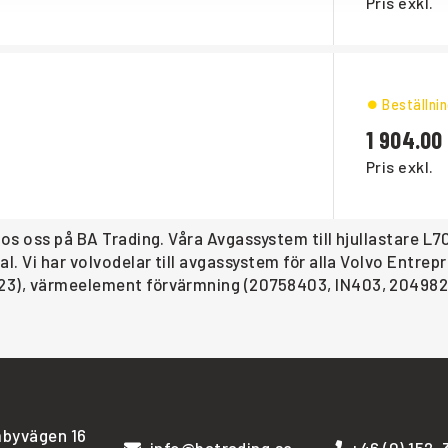
Pris exkl.
Beställni
1 904.00
Pris exkl.
hos oss på BA Trading. Våra Avgassystem till hjullastare 
al. Vi har volvodelar till avgassystem för alla Volvo Entr
23), värmeelement förvärmning (20758403, IN403, 20498227
byvägen 16