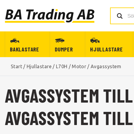
BAKLASTARE
DUMPER
HJULLASTARE
Start
/
Hjullastare
/
L70H
/
Motor
/
Avgassystem
AVGASSYSTEM TILL
AVGASSYSTEM TILL