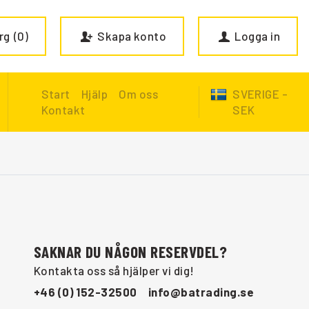
rg
0
Skapa konto
Logga in
Start
Hjälp
Om oss
SVERIGE -
Kontakt
SEK
SAKNAR DU NÅGON RESERVDEL?
Kontakta oss så hjälper vi dig!
+46 (0) 152-32500
info@batrading.se