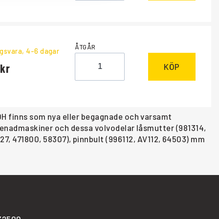
ÅTGÅR
ngsvara
, 4-6 dagar
KÖP
L70H finns som nya eller begagnade och varsamt
eprenadmaskiner och dessa volvodelar låsmutter (981314,
, 471800, 58307), pinnbult (996112, AV112, 64503) mm