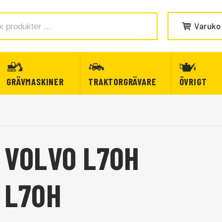
Varuko
GRÄVMASKINER
TRAKTORGRÄVARE
ÖVRIGT
 VOLVO L70H
 L70H