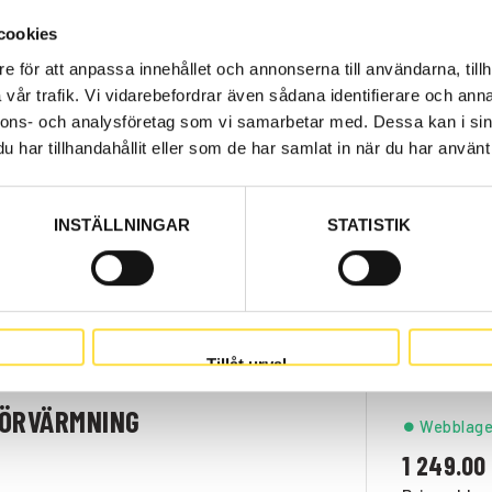
cookies
e för att anpassa innehållet och annonserna till användarna, tillh
Beställni
vår trafik. Vi vidarebefordrar även sådana identifierare och anna
7.00
nnons- och analysföretag som vi samarbetar med. Dessa kan i sin
Pris exkl.
har tillhandahållit eller som de har samlat in när du har använt 
INSTÄLLNINGAR
STATISTIK
Beställni
5 434.0
Pris exkl.
Tillåt urval
ÖRVÄRMNING
Webblage
1 249.00