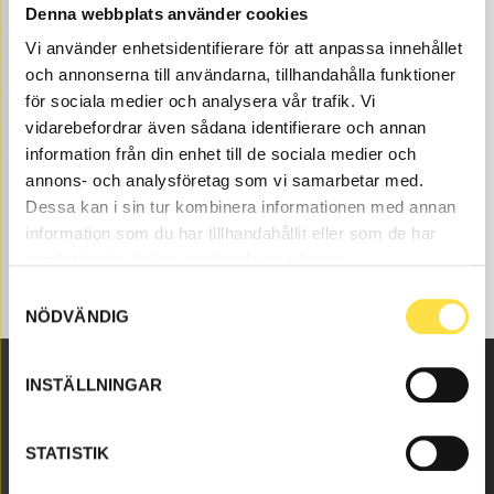
Denna webbplats använder cookies
KARDANAXLAR
Vi använder enhetsidentifierare för att anpassa innehållet
och annonserna till användarna, tillhandahålla funktioner
MIDJA
för sociala medier och analysera vår trafik. Vi
vidarebefordrar även sådana identifierare och annan
information från din enhet till de sociala medier och
annons- och analysföretag som vi samarbetar med.
Dessa kan i sin tur kombinera informationen med annan
information som du har tillhandahållit eller som de har
samlat in när du har använt deras tjänster.
Samtyckesval
NÖDVÄNDIG
INSTÄLLNINGAR
Malmbyvägen 16
645 47 Strängnäs
STATISTIK