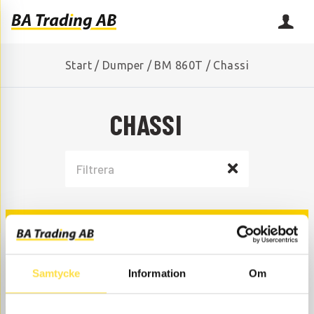
Start
/
Dumper
/
BM 860T
/
Chassi
CHASSI
BOGGI
Samtycke
Information
Om
HJULNAV