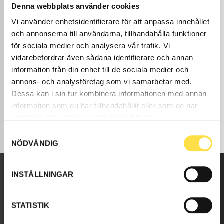
Denna webbplats använder cookies
FILTER HYDRAULSYSTEM
Vi använder enhetsidentifierare för att anpassa innehållet
och annonserna till användarna, tillhandahålla funktioner
FILTER HYTT
för sociala medier och analysera vår trafik. Vi
vidarebefordrar även sådana identifierare och annan
information från din enhet till de sociala medier och
FILTER MOTOR
annons- och analysföretag som vi samarbetar med.
Dessa kan i sin tur kombinera informationen med annan
information som du har tillhandahållit eller som de har
samlat in när du har använt deras tjänster.
Samtyckesval
NÖDVÄNDIG
INSTÄLLNINGAR
Malmbyvägen 16
645 47 Strängnäs
STATISTIK