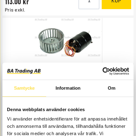
113.00
KÖP
Pris exkl.
FLÄKTMOTOR
EL053
Ref. nr
11992053
Motor inkl. skovelhjul.
Samtycke
Information
Om
Åtgår
1
ÅTGÅR
Webblager
3 161.00
KÖP
Denna webbplats använder cookies
Pris exkl.
Vi använder enhetsidentifierare för att anpassa innehållet
och annonserna till användarna, tillhandahålla funktioner
för sociala medier och analysera vår trafik. Vi