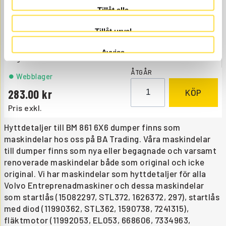
Tillåt alla
STARTLÅS
Tillåt urval
STL372
Ref. nr
15082297
Passar STL362
Avvisa
Åtgår
1
ÅTGÅR
Webblager
283.00
KÖP
Pris exkl.
Hyttdetaljer till BM 861 6X6 dumper finns som
maskindelar hos oss på BA Trading. Våra maskindelar
till dumper finns som nya eller begagnade och varsamt
renoverade maskindelar både som original och icke
original. Vi har maskindelar som hyttdetaljer för alla
Volvo Entreprenadmaskiner och dessa maskindelar
som startlås (15082297, STL372, 1626372, 297), startlås
med diod (11990362, STL362, 1590738, 7241315),
fläktmotor (11992053, EL053, 668606, 7334963,