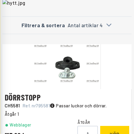
Filtrera & sortera
Antal artiklar 4
DÖRRSTOPP
CH5581
Ref. nr
795581
Passar luckor och dörrar.
Åtgår
1
ÅTGÅR
Webblager