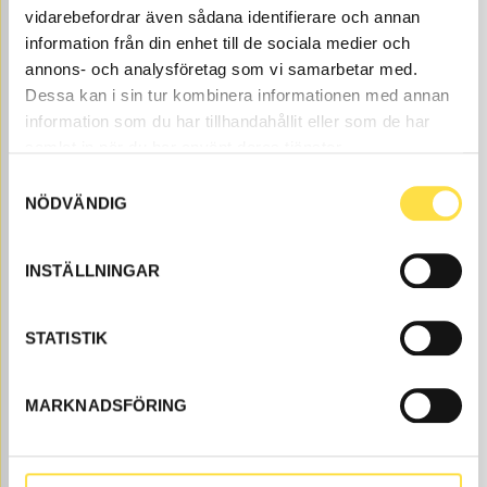
vidarebefordrar även sådana identifierare och annan
information från din enhet till de sociala medier och
annons- och analysföretag som vi samarbetar med.
Dessa kan i sin tur kombinera informationen med annan
information som du har tillhandahållit eller som de har
samlat in när du har använt deras tjänster.
STARTLÅS MED DIOD
Samtyckesval
STL362
Ref. nr
11990362
SN 59472- Med diod + 2 nycklar.
NÖDVÄNDIG
Åtgår
1
ÅTGÅR
Webblager
INSTÄLLNINGAR
500.00
KÖP
Pris exkl.
STATISTIK
MARKNADSFÖRING