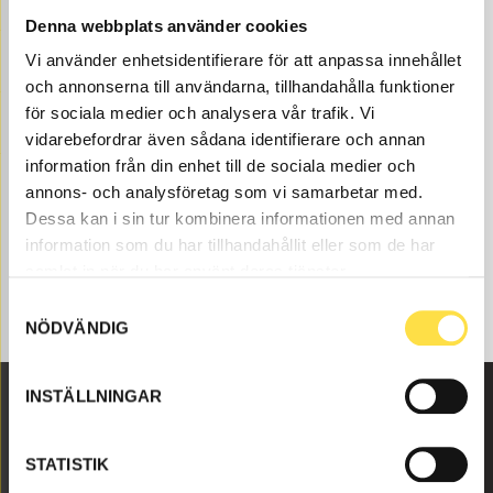
oss på BA Trading. Våra delar till grävmaskin EW140
Denna webbplats använder cookies
finns som nya eller begagnade och varsamt renoverade
Vi använder enhetsidentifierare för att anpassa innehållet
delar både som original och icke original. Vi har delar
och annonserna till användarna, tillhandahålla funktioner
som position 2 för alla Volvo Entreprenadmaskiner och
dessa delar som , till position 2 som passar till Volvo
för sociala medier och analysera vår trafik. Vi
grävmaskin EW140.
vidarebefordrar även sådana identifierare och annan
information från din enhet till de sociala medier och
annons- och analysföretag som vi samarbetar med.
Dessa kan i sin tur kombinera informationen med annan
information som du har tillhandahållit eller som de har
samlat in när du har använt deras tjänster.
Samtyckesval
NÖDVÄNDIG
INSTÄLLNINGAR
Malmbyvägen 16
STATISTIK
645 47 Strängnäs