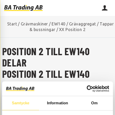
Start
/
Grävmaskiner
/
EW140
/
Grävaggregat
/
Tappar
& bussningar
/
XX Position 2
POSITION 2 TILL EW140
DELAR
POSITION 2 TILL EW140
SAKNAR DU NÅGON RESERVDEL?
Kontakta oss så hjälper vi dig!
+46 (0) 152-32500
info@batrading.se
Samtycke
Information
Om
Position 2 till EW140 grävmaskin finns som delar hos