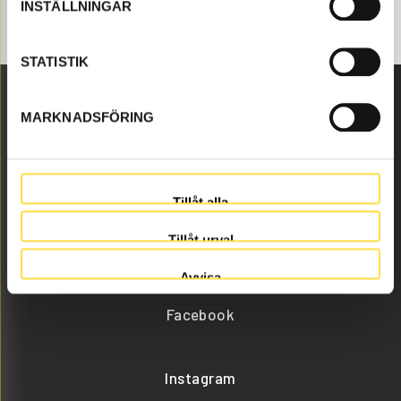
INSTÄLLNINGAR
Volvo grävmaskin EC160D.
STATISTIK
MARKNADSFÖRING
Malmbyvägen 16
645 47 Strängnäs
Tillåt alla
info@batrading.se
Tillåt urval
+46 (0) 152-32500
Avvisa
Facebook
Instagram