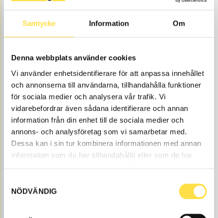
Filtrera & sortera
Antal artiklar 1
Samtycke
Information
Om
PACKNINGSSATS SKOPCYLINDER
Denna webbplats använder cookies
PA128
Ref. nr
14589128
Åtgår
1
Vi använder enhetsidentifierare för att anpassa innehållet
och annonserna till användarna, tillhandahålla funktioner
ÅTGÅR
Beställningsvara
, 4-6 dagar
för sociala medier och analysera vår trafik. Vi
790.00
KÖP
vidarebefordrar även sådana identifierare och annan
Pris exkl.
information från din enhet till de sociala medier och
annons- och analysföretag som vi samarbetar med.
Skopcylinder till EC160D grävmaskin finns som
Dessa kan i sin tur kombinera informationen med annan
volvodelar hos oss på BA Trading. Våra Skopcylinder till
information som du har tillhandahållit eller som de har
grävmaskin EC160D finns som nya eller begagnade och
samlat in när du har använt deras tjänster.
varsamt renoverade volvodelar både som original och
Samtyckesval
icke original. Vi har volvodelar till skopcylinder för alla
NÖDVÄNDIG
Volvo Entreprenadmaskiner och dessa volvodelar
packningssats skopcylinder (14589128, PA128,
14553242, 66518) mm till skopcylinder som passar till