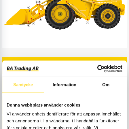
POSITION 1
POSITION 2
Samtycke
Information
Om
POSITION 3
Denna webbplats använder cookies
Vi använder enhetsidentifierare för att anpassa innehållet
och annonserna till användarna, tillhandahålla funktioner
POSITION 4
för sociala medier och analysera vår trafik. Vi