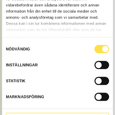
vidarebefordrar även sådana identifierare och annan
information från din enhet till de sociala medier och
POSITION 5
annons- och analysföretag som vi samarbetar med.
Dessa kan i sin tur kombinera informationen med annan
information som du har tillhandahållit eller som de har
POSITION 6
samlat in när du har använt deras tjänster.
Samtyckesval
POSITION 7
NÖDVÄNDIG
INSTÄLLNINGAR
POSITION 10
STATISTIK
POSITION 11
MARKNADSFÖRING
POSITION 12