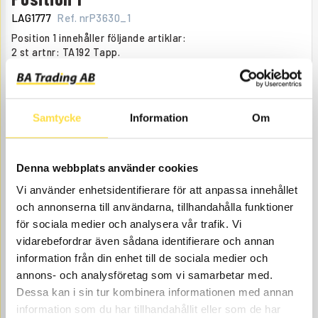
LAG1777
Ref. nr
P3630_1
Position 1 innehåller följande artiklar:
2 st artnr: TA192 Tapp.
2 st artnr: LA156 Bussning.
Åtgår
1
ÅTGÅR
Beställningsvara
, dagar
Samtycke
Information
Om
6 400.00
KÖP
Pris exkl.
Denna webbplats använder cookies
Vi använder enhetsidentifierare för att anpassa innehållet
och annonserna till användarna, tillhandahålla funktioner
för sociala medier och analysera vår trafik. Vi
vidarebefordrar även sådana identifierare och annan
information från din enhet till de sociala medier och
annons- och analysföretag som vi samarbetar med.
TAPP
Dessa kan i sin tur kombinera informationen med annan
information som du har tillhandahållit eller som de har
TA192
Ref. nr
6610192