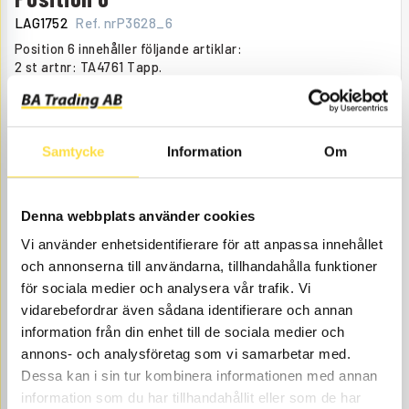
LAG1752
Ref. nr
P3628_6
Position 6 innehåller följande artiklar:
2 st artnr: TA4761 Tapp.
2 st artnr: LA0159 Bussning.
Åtgår
1
ÅTGÅR
Beställningsvara
, dagar
Samtycke
Information
Om
6 056.00
KÖP
Pris exkl.
Denna webbplats använder cookies
Vi använder enhetsidentifierare för att anpassa innehållet
och annonserna till användarna, tillhandahålla funktioner
för sociala medier och analysera vår trafik. Vi
vidarebefordrar även sådana identifierare och annan
information från din enhet till de sociala medier och
annons- och analysföretag som vi samarbetar med.
TAPP
Dessa kan i sin tur kombinera informationen med annan
information som du har tillhandahållit eller som de har
TA4761
Ref. nr
6614761