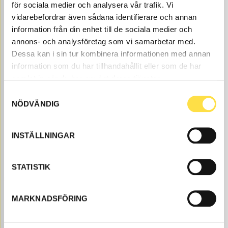
för sociala medier och analysera vår trafik. Vi
vidarebefordrar även sådana identifierare och annan
information från din enhet till de sociala medier och
annons- och analysföretag som vi samarbetar med.
Dessa kan i sin tur kombinera informationen med annan
information som du har tillhandahållit eller som de har
samlat in när du har använt deras tjänster.
FLÄNSSKRUV
Samtyckesval
LA5192
Ref. nr
13965192
NÖDVÄNDIG
Åtgår
1
ÅTGÅR
INSTÄLLNINGAR
Webblager
14.00
KÖP
Pris exkl.
STATISTIK
MARKNADSFÖRING