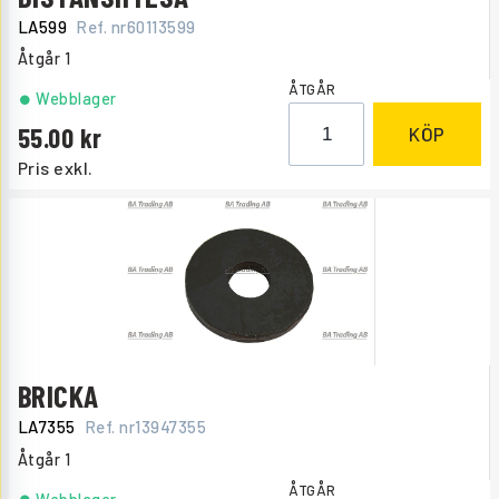
LA599
Ref. nr
60113599
Åtgår
1
ÅTGÅR
Webblager
55.00
KÖP
Pris exkl.
BRICKA
LA7355
Ref. nr
13947355
Åtgår
1
ÅTGÅR