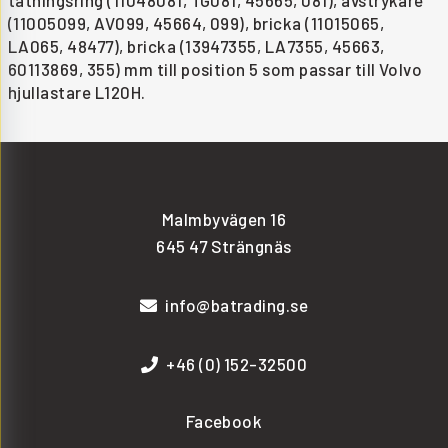
(11005099, AV099, 45664, 099), bricka (11015065,
LA065, 48477), bricka (13947355, LA7355, 45663,
60113869, 355) mm till position 5 som passar till Volvo
hjullastare L120H.
Malmbyvägen 16
645 47 Strängnäs
info@batrading.se
+46 (0) 152-32500
Facebook