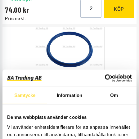
74.00
KÖP
Pris exkl.
TÄTNINGSRING
TG081
Ref. nr
11048081
Samtycke
Information
Om
Åtgår
2
ÅTGÅR
Webblager
Denna webbplats använder cookies
69.00
KÖP
Vi använder enhetsidentifierare för att anpassa innehållet
Pris exkl.
och annonserna till användarna, tillhandahålla funktioner