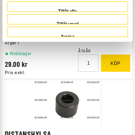
Tillåt alla
FLÄNSSKRUV
Tillåt urval
SK435
Ref. nr
968435
Avvisa
Åtgår
1
ÅTGÅR
Webblager
29.00
KÖP
Pris exkl.
DISTANSHYLSA