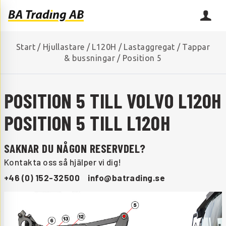
Start
/
Hjullastare
/
L120H
/
Lastaggregat
/
Tappar
& bussningar
/
Position 5
POSITION 5 TILL VOLVO L120H
POSITION 5 TILL L120H
SAKNAR DU NÅGON RESERVDEL?
Kontakta oss så hjälper vi dig!
+46 (0) 152-32500
info@batrading.se