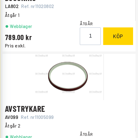
LA802
Ref. nr
11020802
Åtgår
1
ÅTGÅR
Webblager
789.00
KÖP
Pris exkl.
AVSTRYKARE
AV099
Ref. nr
11005099
Åtgår
2
ÅTGÅR
Webblager