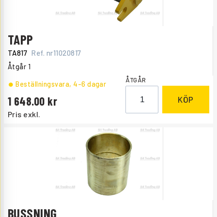
TAPP
TA817
Ref. nr
11020817
Åtgår
1
ÅTGÅR
Beställningsvara
, 4-6 dagar
1 648.00
KÖP
Pris exkl.
BUSSNING