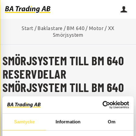
Start
/
Baklastare
/
BM 640
/
Motor
/
XX
Smörjsystem
SMÖRJSYSTEM TILL BM 640
RESERVDELAR
SMÖRJSYSTEM TILL BM 640
SAKNAR DU NÅGON RESERVDEL?
Kontakta oss så hjälper vi dig!
+46 (0) 152-32500
info@batrading.se
Samtycke
Information
Om
Smörjsystem till BM 640 baklastare finns som