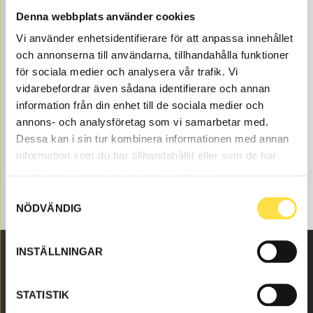
reservdelar hos oss på BA Trading. Våra reservdelar till
Denna webbplats använder cookies
BM 640 finns som nya eller begagnade och varsamt
Vi använder enhetsidentifierare för att anpassa innehållet
renoverade delar både som original och icke original. Vi
och annonserna till användarna, tillhandahålla funktioner
har smörjsystem till alla Volvo Entreprenadmaskiner
och reservdelar som till smörjsystem som passar till
för sociala medier och analysera vår trafik. Vi
Volvo baklastare BM 640.
vidarebefordrar även sådana identifierare och annan
information från din enhet till de sociala medier och
annons- och analysföretag som vi samarbetar med.
Dessa kan i sin tur kombinera informationen med annan
information som du har tillhandahållit eller som de har
samlat in när du har använt deras tjänster.
Samtyckesval
NÖDVÄNDIG
INSTÄLLNINGAR
Malmbyvägen 16
STATISTIK
645 47 Strängnäs