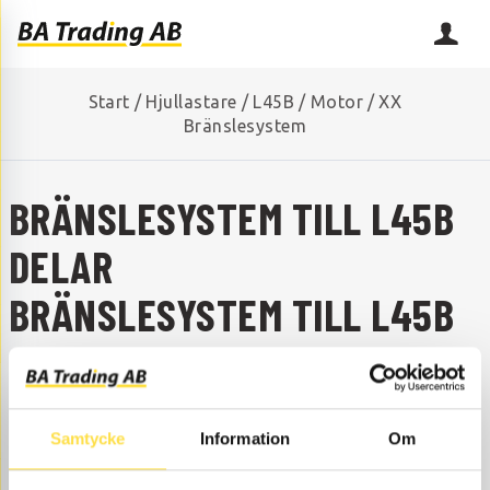
Start
/
Hjullastare
/
L45B
/
Motor
/
XX
Bränslesystem
BRÄNSLESYSTEM TILL L45B
DELAR
BRÄNSLESYSTEM TILL L45B
SAKNAR DU NÅGON RESERVDEL?
Kontakta oss så hjälper vi dig!
+46 (0) 152-32500
info@batrading.se
Samtycke
Information
Om
Bränslesystem till L45B hjullastare finns som delar hos