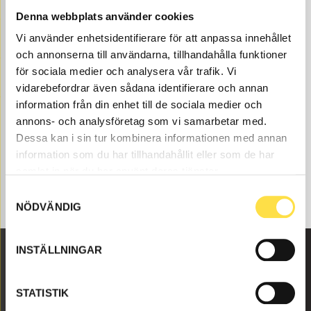
oss på BA Trading. Våra delar till hjullastare L45B finns
Denna webbplats använder cookies
som nya eller begagnade och varsamt renoverade delar
Vi använder enhetsidentifierare för att anpassa innehållet
både som original och icke original. Vi har delar som
och annonserna till användarna, tillhandahålla funktioner
bränslesystem för alla Volvo Entreprenadmaskiner och
dessa delar som , till bränslesystem som passar till
för sociala medier och analysera vår trafik. Vi
Volvo hjullastare L45B.
vidarebefordrar även sådana identifierare och annan
information från din enhet till de sociala medier och
annons- och analysföretag som vi samarbetar med.
Dessa kan i sin tur kombinera informationen med annan
information som du har tillhandahållit eller som de har
samlat in när du har använt deras tjänster.
Samtyckesval
NÖDVÄNDIG
INSTÄLLNINGAR
Malmbyvägen 16
STATISTIK
645 47 Strängnäs