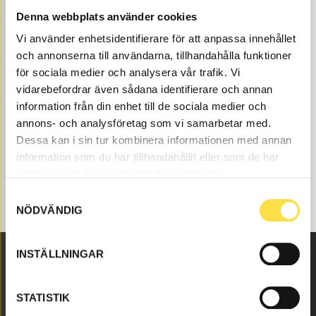
maskindelar hos oss på BA Trading. Våra maskindelar
Denna webbplats använder cookies
till grävmaskin finns som nya eller begagnade och
Vi använder enhetsidentifierare för att anpassa innehållet
varsamt renoverade maskindelar både som original och
och annonserna till användarna, tillhandahålla funktioner
icke original. Vi har maskindelar som insugssystem för
alla Volvo Entreprenadmaskiner och dessa maskindelar
för sociala medier och analysera vår trafik. Vi
som till insugssystem som passar till Volvo grävmaskin
vidarebefordrar även sådana identifierare och annan
EC130.
information från din enhet till de sociala medier och
annons- och analysföretag som vi samarbetar med.
Dessa kan i sin tur kombinera informationen med annan
information som du har tillhandahållit eller som de har
samlat in när du har använt deras tjänster.
Samtyckesval
NÖDVÄNDIG
INSTÄLLNINGAR
Malmbyvägen 16
STATISTIK
645 47 Strängnäs