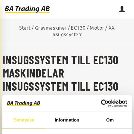
Start
/
Grävmaskiner
/
EC130
/
Motor
/
XX
Insugssystem
INSUGSSYSTEM TILL EC130
MASKINDELAR
INSUGSSYSTEM TILL EC130
SAKNAR DU NÅGON RESERVDEL?
Kontakta oss så hjälper vi dig!
+46 (0) 152-32500
info@batrading.se
Samtycke
Information
Om
Insugssystem till EC130 grävmaskin finns som