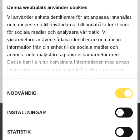
Denna webbplats använder cookies
Torkarkomponenter till BM A35 dumper finns som
volvodelar hos oss på BA Trading. Våra
Vi använder enhetsidentifierare för att anpassa innehållet
Torkarkomponenter till dumper BM A35 finns som nya
och annonserna till användarna, tillhandahålla funktioner
eller begagnade och varsamt renoverade volvodelar
för sociala medier och analysera vår trafik. Vi
både som original och icke original. Vi har volvodelar till
vidarebefordrar även sådana identifierare och annan
torkarkomponenter för alla Volvo
information från din enhet till de sociala medier och
Entreprenadmaskiner och dessa volvodelar mm till
annons- och analysföretag som vi samarbetar med.
torkarkomponenter som passar till Volvo dumper BM
Dessa kan i sin tur kombinera informationen med annan
A35.
information som du har tillhandahållit eller som de har
samlat in när du har använt deras tjänster.
Samtyckesval
NÖDVÄNDIG
INSTÄLLNINGAR
Malmbyvägen 16
STATISTIK
645 47 Strängnäs