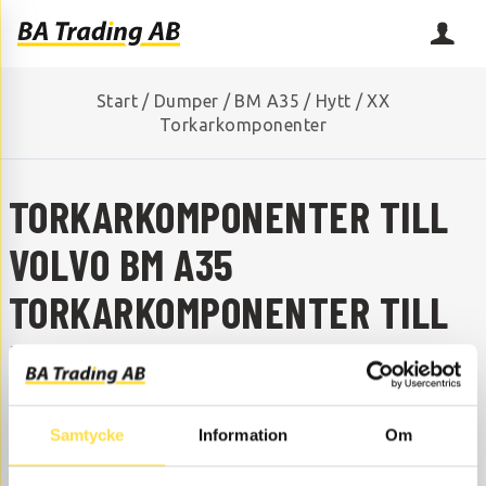
Start
/
Dumper
/
BM A35
/
Hytt
/
XX
Torkarkomponenter
TORKARKOMPONENTER TILL
VOLVO BM A35
TORKARKOMPONENTER TILL
BM A35
SAKNAR DU NÅGON RESERVDEL?
Samtycke
Information
Om
Kontakta oss så hjälper vi dig!
+46 (0) 152-32500
info@batrading.se